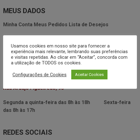
MEUS DADOS
Minha Conta
Meus Pedidos
Lista de Desejos
FALE CONOSCO
Usamos cookies em nosso site para fornecer a
experiência mais relevante, lembrando suas preferências
3338.2628
foodservice@dayhome.com.br
11
e visitas repetidas. Ao clicar em “Aceitar”, concorda com
a utilização de TODOS os cookies.
Atendimento Whatsapp
VISITE NOSSO SHOWRROM:
Configurações de Cookies
Aceitar Cookies
Rua Araújo Figueiredo, 96
Segunda a quinta-feira das
8h às 18h
Sexta-feira
das
8h às 17h
REDES SOCIAIS