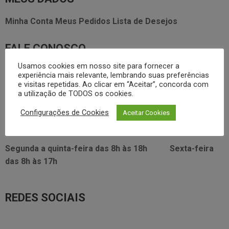
Minha Conta
Meus Pedidos
Lista de Desejos
FALE CONOSCO
Usamos cookies em nosso site para fornecer a
3338.2628
foodservice@dayhome.com.br
11
experiência mais relevante, lembrando suas preferências
e visitas repetidas. Ao clicar em “Aceitar”, concorda com
Atendimento Whatsapp
a utilização de TODOS os cookies.
VISITE NOSSO SHOWRROM:
Configurações de Cookies
Aceitar Cookies
Rua Araújo Figueiredo, 96
Segunda a quinta-feira das
8h às 18h
Sexta-feira
das
8h às 17h
REDES SOCIAIS