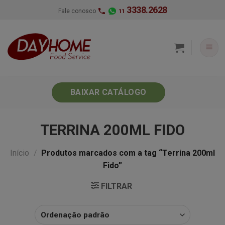
Skip
3338.2628
Fale conosco
11
to
content
BAIXAR CATÁLOGO
TERRINA 200ML FIDO
Início
/
Produtos marcados com a tag “Terrina 200ml
Fido”
FILTRAR