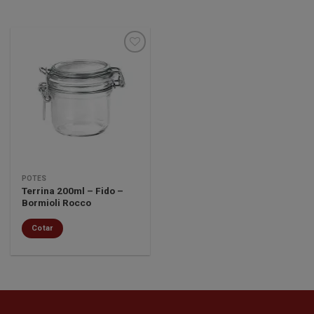
Minha
lista de
desejos
POTES
Terrina 200ml – Fido –
Bormioli Rocco
Cotar