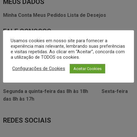
MEUS DADOS
Minha Conta
Meus Pedidos
Lista de Desejos
FALE CONOSCO
Usamos cookies em nosso site para fornecer a
3338.2628
experiência mais relevante, lembrando suas preferências
foodservice@dayhome.com.br
11
e visitas repetidas. Ao clicar em “Aceitar”, concorda com
Atendimento Whatsapp
a utilização de TODOS os cookies.
VISITE NOSSO SHOWRROM:
Configurações de Cookies
Aceitar Cookies
Rua Araújo Figueiredo, 96
Segunda a quinta-feira das
8h às 18h
Sexta-feira
das
8h às 17h
REDES SOCIAIS