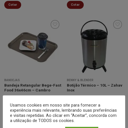
Cotar
Cotar
Minha
Minha
lista de
lista de
desejos
desejos
BANDEJAS
BENNY & BLENDER
Bandeja Retangular Bege-Fast
Botijão Térmico – 10L – Zahav
Food 36x46cm – Cambro
Inox
Cotar
Cotar
Usamos cookies em nosso site para fornecer a
experiência mais relevante, lembrando suas preferências
e visitas repetidas. Ao clicar em “Aceitar”, concorda com
a utilização de TODOS os cookies.