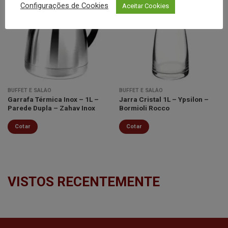
Configurações de Cookies
Aceitar Cookies
Minha
Minha
lista de
lista de
desejos
desejos
BUFFET E SALÃO
BUFFET E SALÃO
Garrafa Térmica Inox – 1L –
Jarra Cristal 1L – Ypsilon –
Parede Dupla – Zahav Inox
Bormioli Rocco
Cotar
Cotar
VISTOS RECENTEMENTE