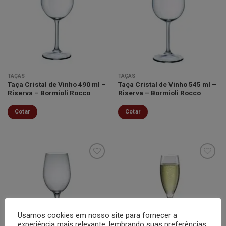
Minha
Minha
lista de
lista de
desejos
desejos
TAÇAS
TAÇAS
Taça Cristal de Vinho 490 ml –
Taça Cristal de Vinho 545 ml –
Riserva – Bormioli Rocco
Riserva – Bormioli Rocco
Cotar
Cotar
Minha
Minha
lista de
lista de
desejos
desejos
Usamos cookies em nosso site para fornecer a
experiência mais relevante, lembrando suas preferências