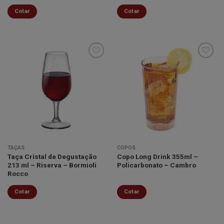
Cotar
Cotar
Minha
Minha
lista de
lista de
desejos
desejos
TAÇAS
COPOS
Taça Cristal de Degustação
Copo Long Drink 355ml –
213 ml – Riserva – Bormioli
Policarbonato – Cambro
Rocco
Cotar
Cotar