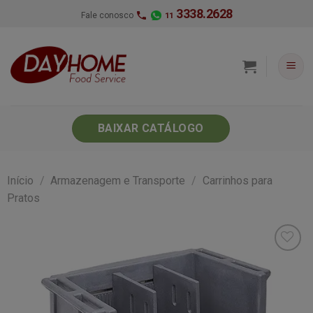
Skip
3338.2628
Fale conosco
11
to
content
BAIXAR CATÁLOGO
Início
/
Armazenagem e Transporte
/
Carrinhos para
Pratos
Minha
lista de