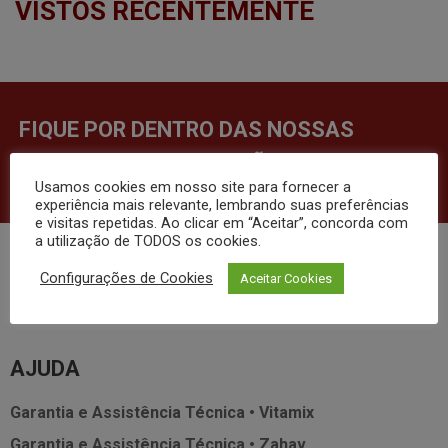
VISTOS RECENTEMENTE
FIQUE POR DENTRO DAS NOSSAS
NOVIDADES E PROMOÇÕES!
Usamos cookies em nosso site para fornecer a
experiência mais relevante, lembrando suas preferências
e visitas repetidas. Ao clicar em “Aceitar”, concorda com
a utilização de TODOS os cookies.
INSTITUCIONAL
Configurações de Cookies
Aceitar Cookies
Sobre nós
Blog
Perguntas Frequentes
AJUDA
Garantia e Assistência Técnica • Vitamix
Garantia e Assistência Técnica • Zahav