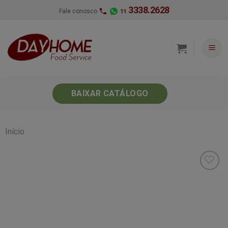
Skip
3338.2628
Fale conosco
11
to
content
BAIXAR CATÁLOGO
Início
Minha
lista de
desejos