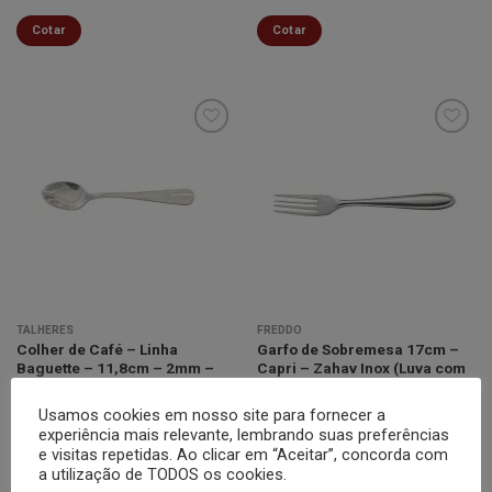
Cotar
Cotar
Minha
Minha
lista de
lista de
desejos
desejos
TALHERES
FREDDO
Colher de Café – Linha
Garfo de Sobremesa 17cm –
Baguette – 11,8cm – 2mm –
Capri – Zahav Inox (Luva com
Zahav Inox
12 Unidades)
Usamos cookies em nosso site para fornecer a
Cotar
Cotar
experiência mais relevante, lembrando suas preferências
e visitas repetidas. Ao clicar em “Aceitar”, concorda com
a utilização de TODOS os cookies.