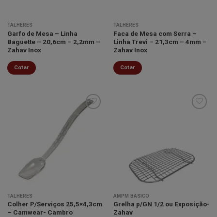
TALHERES
TALHERES
Garfo de Mesa – Linha
Faca de Mesa com Serra –
Baguette – 20,6cm – 2,2mm –
Linha Trevi – 21,3cm – 4mm –
Zahav Inox
Zahav Inox
Cotar
Cotar
Minha
Minha
lista de
lista de
desejos
desejos
TALHERES
AMPM BÁSICO
Colher P/Serviços 25,5×4,3cm
Grelha p/GN 1/2 ou Exposição-
– Camwear- Cambro
Zahav