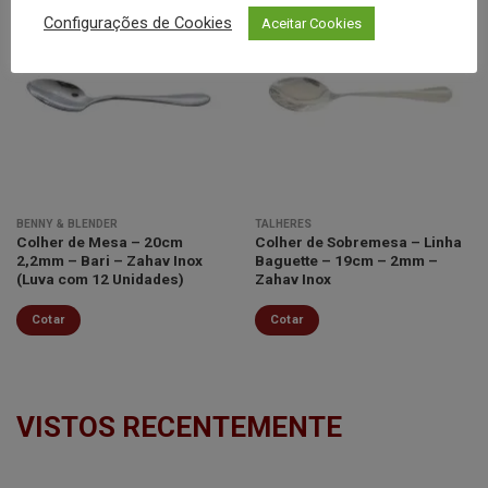
Configurações de Cookies
Aceitar Cookies
Minha
Minha
lista de
lista de
desejos
desejos
BENNY & BLENDER
TALHERES
Colher de Mesa – 20cm
Colher de Sobremesa – Linha
2,2mm – Bari – Zahav Inox
Baguette – 19cm – 2mm –
(Luva com 12 Unidades)
Zahav Inox
Cotar
Cotar
VISTOS RECENTEMENTE