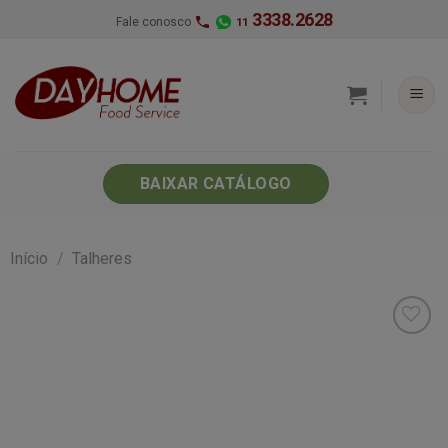
Skip
3338.2628
Fale conosco
11
to
content
BAIXAR CATÁLOGO
Início
/
Talheres
Minha
lista de
desejos