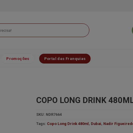
Promoções
Portal das Franquias
COPO LONG DRINK 480ML 
SKU:
NDR7664
Tags:
Copo Long Drink 480ml
,
Dubai
,
Nadir Figueired
Minha
lista de