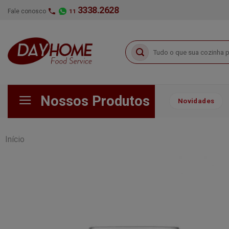
Skip
3338.2628
Fale conosco
11
to
content
Pesquisar
por:
Nossos Produtos
Novidades
Início