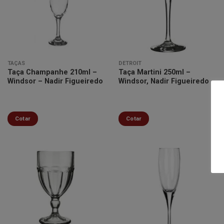
Minha
Minha
lista de
lista de
desejos
desejos
TAÇAS
DETROIT
Taça Champanhe 210ml –
Taça Martini 250ml –
Windsor – Nadir Figueiredo
Windsor, Nadir Figueiredo
Cotar
Cotar
Minha
Minha
lista de
lista de
desejos
desejos