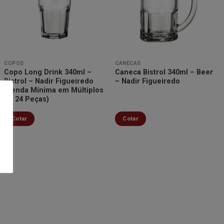
Minha
Minha
lista de
lista de
desejos
desejos
COPOS
CANECAS
Copo Long Drink 340ml –
Caneca Bistrol 340ml – Beer
Bistrol – Nadir Figueiredo
– Nadir Figueiredo
(Venda Mínima em Múltiplos
de 24 Peças)
Cotar
Cotar