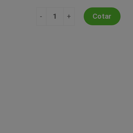
desejos
Copo Long Drink 480ml - Dubai - 
Cotar