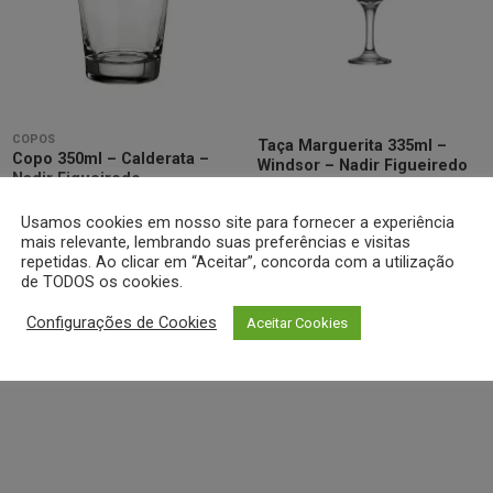
Minha
Minha
lista de
lista de
desejos
desejos
COPOS
Taça Marguerita 335ml –
Copo 350ml – Calderata –
Windsor – Nadir Figueiredo
Nadir Figueiredo
Usamos cookies em nosso site para fornecer a experiência
mais relevante, lembrando suas preferências e visitas
Cotar
repetidas. Ao clicar em “Aceitar”, concorda com a utilização
Cotar
de TODOS os cookies.
Configurações de Cookies
Aceitar Cookies