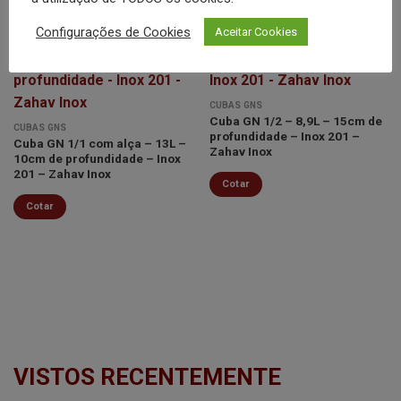
Configurações de Cookies
Aceitar Cookies
Minha
Minha
CUBAS GNS
lista de
lista de
Cuba GN 1/2 – 8,9L – 15cm de
CUBAS GNS
desejos
desejos
profundidade – Inox 201 –
Cuba GN 1/1 com alça – 13L –
Zahav Inox
10cm de profundidade – Inox
201 – Zahav Inox
Cotar
Cotar
VISTOS RECENTEMENTE