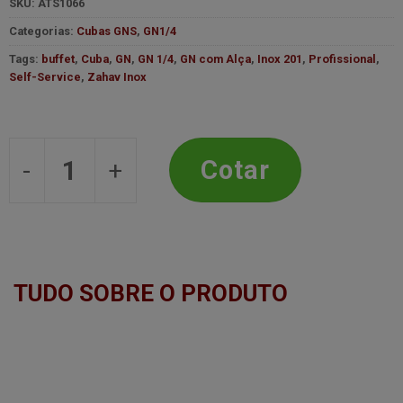
SKU:
ATS1066
Categorias:
Cubas GNS
,
GN1/4
Tags:
buffet
,
Cuba
,
GN
,
GN 1/4
,
GN com Alça
,
Inox 201
,
Profissional
,
Self-Service
,
Zahav Inox
Cuba GN 1/4 com alça - 1,7L - 6,5cm 
Cotar
TUDO SOBRE O PRODUTO