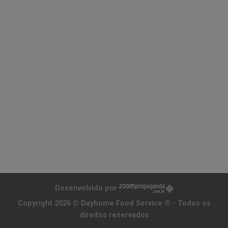
Desenvolvido por
Copyright 2026 ©
Dayhome Food Service ®
- Todos os
direitos reservados