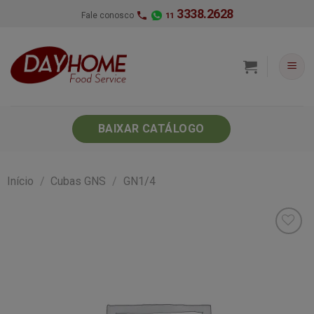
Skip
3338.2628
Fale conosco
11
to
content
BAIXAR CATÁLOGO
Início
/
Cubas GNS
/
GN1/4
Minha
lista de
desejos