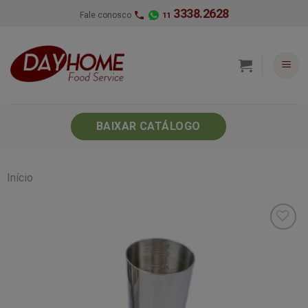
Skip
3338.2628
Fale conosco
11
to
content
BAIXAR CATÁLOGO
Início
Minha
lista de
desejos