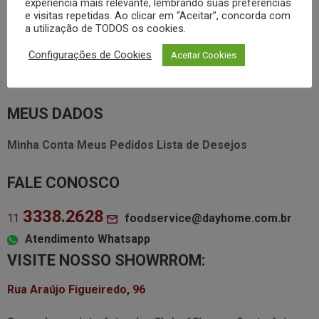
experiência mais relevante, lembrando suas preferências
Garantia e Assistência Técnica • Vitamix
e visitas repetidas. Ao clicar em “Aceitar”, concorda com
a utilização de TODOS os cookies.
Garantia e Assistência Técnica • Zahav
Atendimento Whatsapp
Política de Privacidade
Termos
Configurações de Cookies
Aceitar Cookies
de Uso
SAC
MEUS DADOS
Minha Conta
Meus Pedidos
Lista de Desejos
FALE CONOSCO
3338.2628
foodservice@dayhome.com.br
11
Atendimento Whatsapp
VISITE NOSSO SHOWRROM:
Rua Araújo Figueiredo, 96