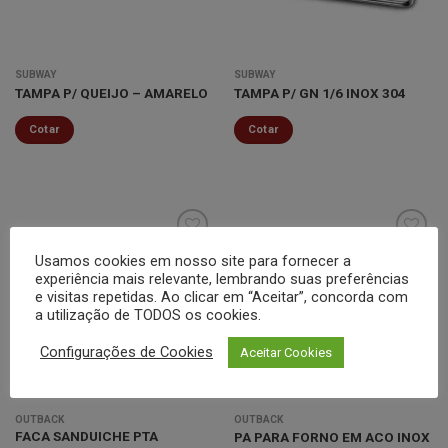
SUBWAY
SUBWAY
TAMPA P/ QUEIJO – AMARELO
TAMPA P/ GN 1/6 INOX 304
Cotar
Cotar
Usamos cookies em nosso site para fornecer a
experiência mais relevante, lembrando suas preferências
Minha
Minha
e visitas repetidas. Ao clicar em “Aceitar”, concorda com
lista de
lista de
a utilização de TODOS os cookies.
desejos
desejos
Configurações de Cookies
Aceitar Cookies
OUTBACK
OUTBACK
FACA SANDUICHE PTA
PA PARA FORNO EM ACO INOX