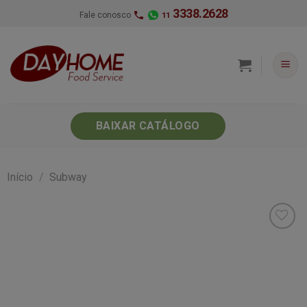
Skip
3338.2628
Fale conosco
11
to
content
BAIXAR CATÁLOGO
Início
/
Subway
Minha
lista de
desejos