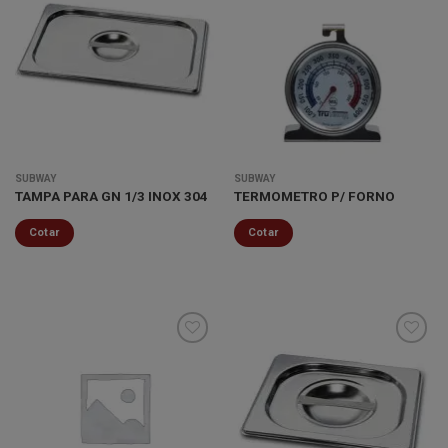
Minha
Minha
lista de
lista de
desejos
desejos
SUBWAY
SUBWAY
TAMPA PARA GN 1/3 INOX 304
TERMOMETRO P/ FORNO
Cotar
Cotar
Minha
Minha
lista de
lista de
desejos
desejos