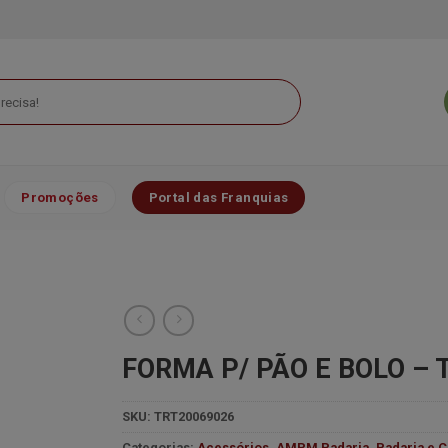
Promoções
Portal das Franquias
FORMA P/ PÃO E BOLO –
SKU:
TRT20069026
Minha
lista de
Categorias:
Acessórios
,
AMPM Padaria
,
Padaria e C