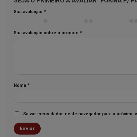
SEJA O PRIMEIRO A AVALIAR “FORMA P/ 
Sua avaliação
*
1 de 5 estrelas
2 de 5 estrelas
3 de 5 estrelas
Sua avaliação sobre o produto
*
Nome
*
Salvar meus dados neste navegador para a próxima 