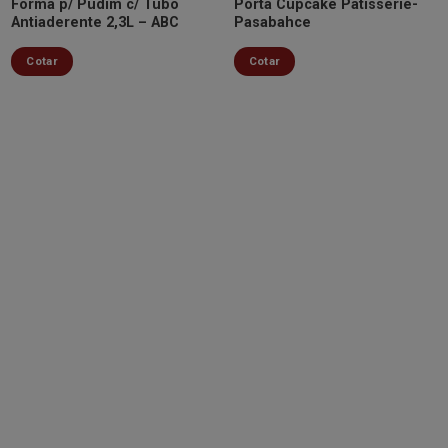
Forma p/ Pudim c/ Tubo
Porta Cupcake Patisserie-
Antiaderente 2,3L – ABC
Pasabahce
Cotar
Cotar