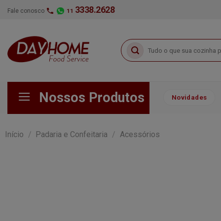
Skip
3338.2628
Fale conosco
11
to
content
Pesquisar
por:
Nossos Produtos
Novidades
Início
/
Padaria e Confeitaria
/
Acessórios