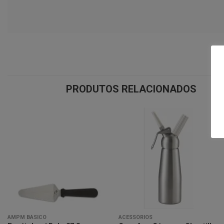
PRODUTOS RELACIONADOS
Minha
Minha
lista de
lista de
desejos
desejos
AMPM BÁSICO
ACESSÓRIOS