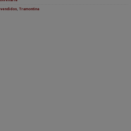
 vendidos
,
Tramontina
a quantidade