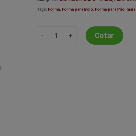
desejos
Tags:
Forma
,
Forma para Bolo
,
Forma para Pão
,
mais
Forma p/ Pão e Bolo - Tramontin
Cotar