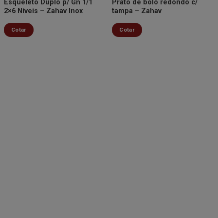
Esqueleto Duplo p/ Gn 1/1
Prato de bolo redondo c/
2×6 Níveis – Zahav Inox
tampa – Zahav
Cotar
Cotar