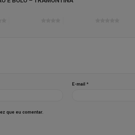
PÃO E BOLO – TRAMONTINA”
4 de 5 estrelas
5 de 5 estrelas
E-mail
*
vez que eu comentar.