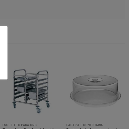
Minha
Minha
lista de
lista de
desejos
desejos
ESQUELETO PARA GNS
PADARIA E CONFEITARIA