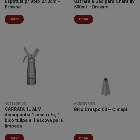
Espátula p/ Bolo 27,3cm –
Garrafa a Gás para Chantilly
Browne
500ml – Browne
Cotar
Cotar
Minha
Minha
lista de
lista de
desejos
desejos
ACESSÓRIOS
ACESSÓRIOS
GARRAFA 1L ALM
Bico Crespo 03 – Cimapi
Acompanha 1 bico reto, 1
bico tulipa e 1 escova para
limpeza
Cotar
Cotar