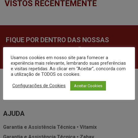
VISTOS RECENTEMENTE
FIQUE POR DENTRO DAS NOSSAS
NOVIDADES E PROMOÇÕES!
Usamos cookies em nosso site para fornecer a
experiência mais relevante, lembrando suas preferências
e visitas repetidas. Ao clicar em “Aceitar”, concorda com
a utilização de TODOS os cookies.
INSTITUCIONAL
Configurações de Cookies
Aceitar Cookies
Sobre nós
Blog
Perguntas Frequentes
AJUDA
Garantia e Assistência Técnica • Vitamix
Garantia e Assistência Técnica • Zahav