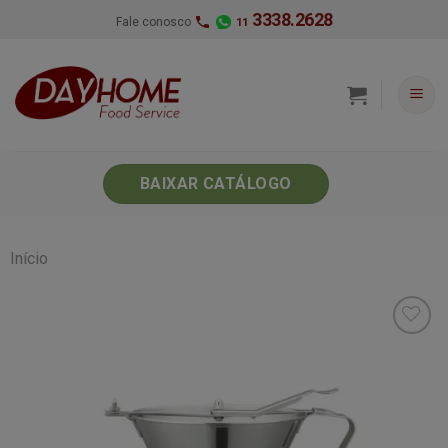
Skip
3338.2628
Fale conosco
11
to
content
BAIXAR CATÁLOGO
Início
Minha
lista de
desejos