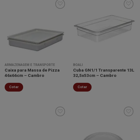
Minha
Minha
lista de
lista de
desejos
desejos
ARMAZENAGEM E TRANSPORTE
BOALI
Caixa para Massa de Pizza
Cuba GN1/1 Transparente 13L
46x66cm – Cambro
32,5x53cm – Cambro
Cotar
Cotar
Minha
Minha
lista de
lista de