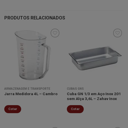
PRODUTOS RELACIONADOS
Minha
Minha
lista de
lista de
desejos
desejos
ARMAZENAGEM E TRANSPORTE
CUBAS GNS
Cuba GN 1/3 em Aço Inox 201
Jarra Medidora 4L – Cambro
sem Alça 3,6L – Zahav Inox
Cotar
Cotar