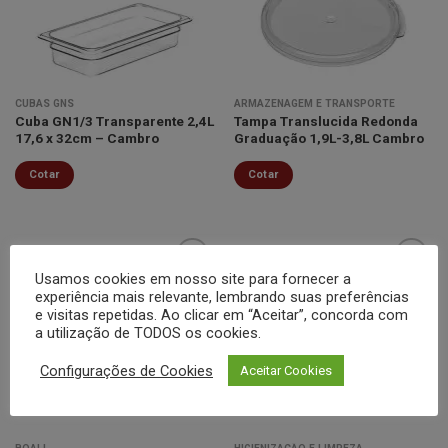
desejos
desejos
CUBAS GNS
ARMAZENAGEM E TRANSPORTE
Cuba GN1/3 Transparente 2,4L
Tampa Translucida Redonda
17,6 x 32cm – Cambro
Graduação 1,9L-3,8L Cambro
Cotar
Cotar
Usamos cookies em nosso site para fornecer a
experiência mais relevante, lembrando suas preferências
e visitas repetidas. Ao clicar em “Aceitar”, concorda com
Minha
Minha
a utilização de TODOS os cookies.
lista de
lista de
desejos
desejos
Configurações de Cookies
Aceitar Cookies