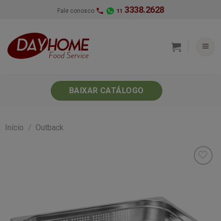
Skip
3338.2628
Fale conosco
11
to
content
BAIXAR CATÁLOGO
Início
/
Outback
Minha
lista de
desejos