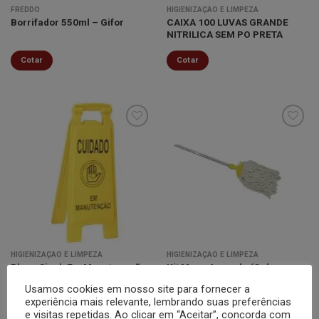
FREDDO
HIGIENIZAÇÃO E LIMPEZA
CAIXA 100 LUVAS GRANDE
Borrifador 550ml – Gifor
NITRILICA SEM PO PRETA
Cotar
Cotar
Minha
Minha
lista de
lista de
desejos
desejos
HIGIENIZAÇÃO E LIMPEZA
HIGIENIZAÇÃO E LIMPEZA
Placa Sinal: Em Manutençaõ –
Kit Mope Amarelo (Cabo +
Bralimpia
Garra + Refil de Mope) –
Usamos cookies em nosso site para fornecer a
Bralimpia
experiência mais relevante, lembrando suas preferências
e visitas repetidas. Ao clicar em “Aceitar”, concorda com
Cotar
Cotar