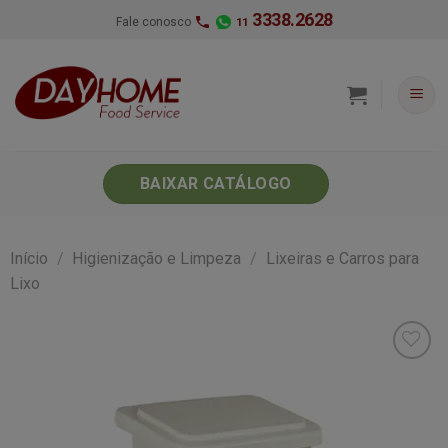
Skip
3338.2628
Fale conosco
11
to
content
BAIXAR CATÁLOGO
Início
/
Higienização e Limpeza
/
Lixeiras e Carros para
Lixo
Minha
lista de