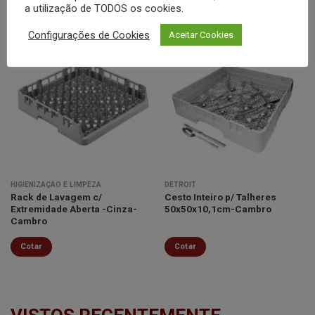
a utilização de TODOS os cookies.
Configurações de Cookies
Aceitar Cookies
Minha
Minha
lista de
lista de
desejos
desejos
HIGIENIZAÇÃO E LIMPEZA
DETROIT
Rack de Lavagem c/
Cesto Inteiro p/ Talheres
Extremidade Aberta -Cinza-
50x50x10,1cm-Cambro
Cambro
Cotar
Cotar