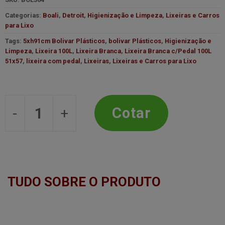
Categorias:
Boali
,
Detroit
,
Higienização e Limpeza
,
Lixeiras e Carros
para Lixo
Tags:
5xh91cm Bolivar Plásticos
,
bolivar Plásticos
,
Higienização e
Limpeza
,
Lixeira 100L
,
Lixeira Branca
,
Lixeira Branca c/Pedal 100L
51x57
,
lixeira com pedal
,
Lixeiras
,
Lixeiras e Carros para Lixo
Lixeira Branca c/Pedal 100L 51x57,5
Cotar
TUDO SOBRE O PRODUTO