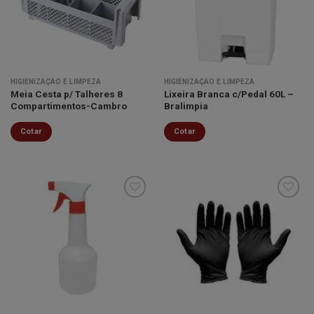
lista de
lista de
desejos
desejos
HIGIENIZAÇÃO E LIMPEZA
HIGIENIZAÇÃO E LIMPEZA
Meia Cesta p/ Talheres 8
Lixeira Branca c/Pedal 60L –
Compartimentos-Cambro
Bralimpia
Cotar
Cotar
Minha
Minha
lista de
lista de
desejos
desejos