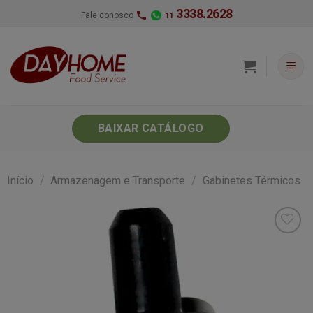
Skip
3338.2628
Fale conosco
11
to
content
BAIXAR CATÁLOGO
Início
/
Armazenagem e Transporte
/
Gabinetes Térmicos
Minha
lista de
desejos