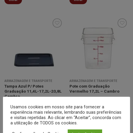
Minha
Minha
lista de
lista de
desejos
desejos
ARMAZENAGEM E TRANSPORTE
ARMAZENAGEM E TRANSPORTE
Tampa Azul P/ Potes
Pote com Graduação
Graduação 11,4L-17,2L-20,8L
Vermelho 17,2L – Cambro
Cambro
Usamos cookies em nosso site para fornecer a
Cotar
Cotar
experiência mais relevante, lembrando suas preferências
e visitas repetidas. Ao clicar em “Aceitar”, concorda com
a utilização de TODOS os cookies.