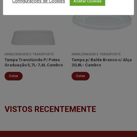
Configurações de Cookies
Aceitar Cookies
Minha
Minha
lista de
lista de
desejos
desejos
ARMAZENAGEM E TRANSPORTE
ARMAZENAGEM E TRANSPORTE
Tampa Translúcida P/ Potes
Tampa p/ Balde Branco c/ Alça
Graduação 5,7L-7,6L Cambro
20,8L- Cambro
Cotar
Cotar
VISTOS RECENTEMENTE