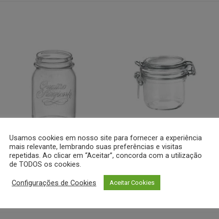
Minha
Minha
lista de
lista de
desejos
desejos
Usamos cookies em nosso site para fornecer a experiência
COZINHA
POTES
mais relevante, lembrando suas preferências e visitas
Pote Sem Tampa 500ml –
Terrina 200ml – Fido –
repetidas. Ao clicar em “Aceitar”, concorda com a utilização
Quattro Stagioni – Bormioli
Bormioli Rocco
de TODOS os cookies.
Rocco
Configurações de Cookies
Aceitar Cookies
Cotar
Cotar