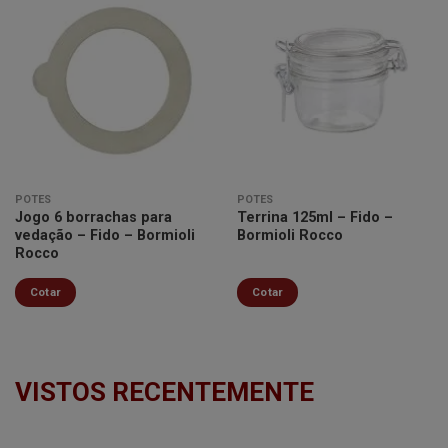
Minha
Minha
lista de
lista de
desejos
desejos
POTES
POTES
Jogo 6 borrachas para
Terrina 125ml – Fido –
vedação – Fido – Bormioli
Bormioli Rocco
Rocco
Cotar
Cotar
VISTOS RECENTEMENTE