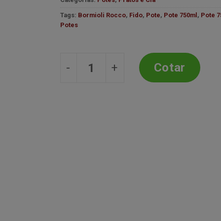
desejos
Tags:
Bormioli Rocco
,
Fido
,
Pote
,
Pote 750ml
,
Pote 7
Potes
Pote 750ml - Fido - Bormioli Roc
Cotar