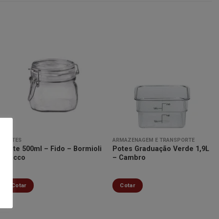
Minha
Minha
lista de
lista de
desejos
desejos
POTES
ARMAZENAGEM E TRANSPORTE
Pote 500ml – Fido – Bormioli
Potes Graduação Verde 1,9L
Rocco
– Cambro
Cotar
Cotar