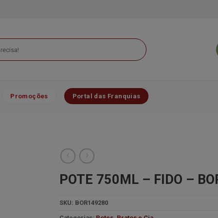
Promoções
Portal das Franquias
POTE 750ML – FIDO – B
SKU:
BOR149280
Minha
lista de
Categorias:
Potes
,
Pratos e Cia