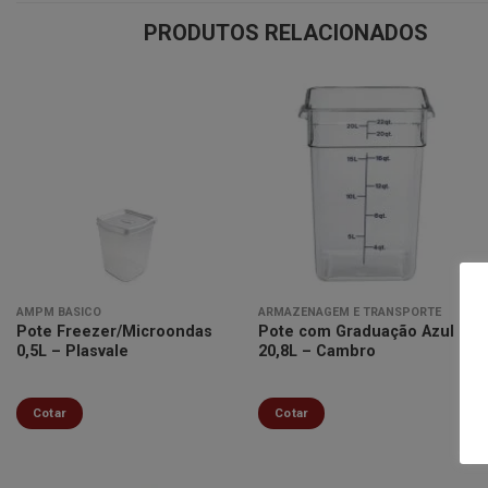
PRODUTOS RELACIONADOS
Minha
Minha
lista de
lista de
desejos
desejos
AMPM BÁSICO
ARMAZENAGEM E TRANSPORTE
Pote Freezer/Microondas
Pote com Graduação Azul
0,5L – Plasvale
20,8L – Cambro
Cotar
Cotar