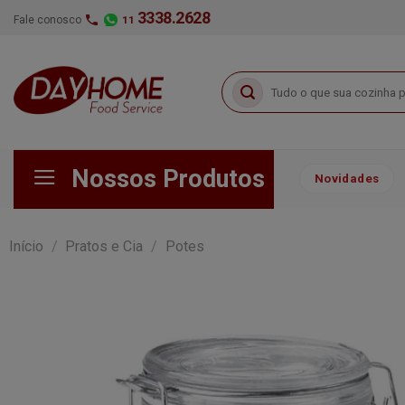
Skip
3338.2628
Fale conosco
11
to
content
Pesquisar
por:
Nossos Produtos
Novidades
Início
/
Pratos e Cia
/
Potes