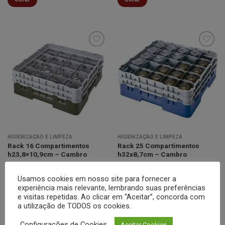
Minha
Minha
lista de
lista de
desejos
desejos
HIGIENIZAÇÃO E LIMPEZA
HIGIENIZAÇÃO E LIMPEZA
Rack 16 Compartimentos
Rack 25 Compartimentos
h23,8×10,9cm – Cambro
h32x8,7cm – Cambro
Cotar
Cotar
Usamos cookies em nosso site para fornecer a
experiência mais relevante, lembrando suas preferências
e visitas repetidas. Ao clicar em “Aceitar”, concorda com
a utilização de TODOS os cookies.
Configurações de Cookies
Aceitar Cookies