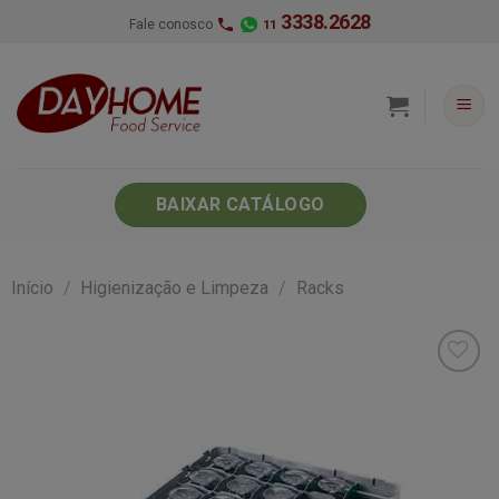
Skip
3338.2628
Fale conosco
11
to
content
BAIXAR CATÁLOGO
Início
/
Higienização e Limpeza
/
Racks
Minha
lista de
desejos