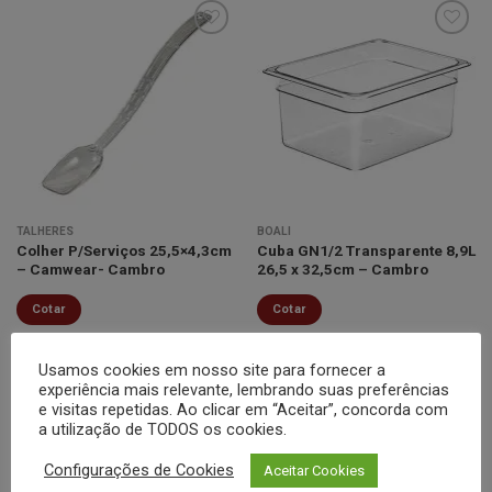
Minha
Minha
lista de
lista de
desejos
desejos
TALHERES
BOALI
Colher P/Serviços 25,5×4,3cm
Cuba GN1/2 Transparente 8,9L
– Camwear- Cambro
26,5 x 32,5cm – Cambro
Cotar
Cotar
Usamos cookies em nosso site para fornecer a
experiência mais relevante, lembrando suas preferências
e visitas repetidas. Ao clicar em “Aceitar”, concorda com
a utilização de TODOS os cookies.
Configurações de Cookies
Aceitar Cookies
Minha
Minha
lista de
lista de