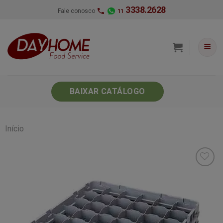
Skip
3338.2628
Fale conosco
11
to
content
BAIXAR CATÁLOGO
Início
Minha
lista de
desejos