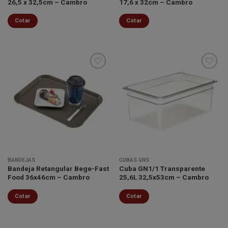
26,5 x 32,5cm – Cambro
17,6 x 32cm – Cambro
Cotar
Cotar
Minha
Minha
lista de
lista de
desejos
desejos
BANDEJAS
CUBAS GNS
Bandeja Retangular Bege-Fast
Cuba GN1/1 Transparente
Food 36x46cm – Cambro
25,6L 32,5x53cm – Cambro
Cotar
Cotar