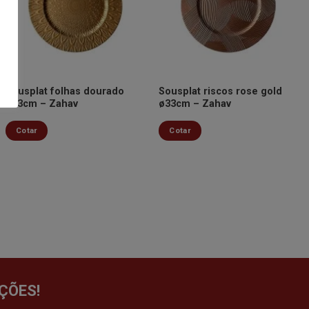
Minha
Minha
lista de
lista de
desejos
desejos
Sousplat folhas dourado
Sousplat riscos rose gold
ø33cm – Zahav
ø33cm – Zahav
Cotar
Cotar
ÇÕES!