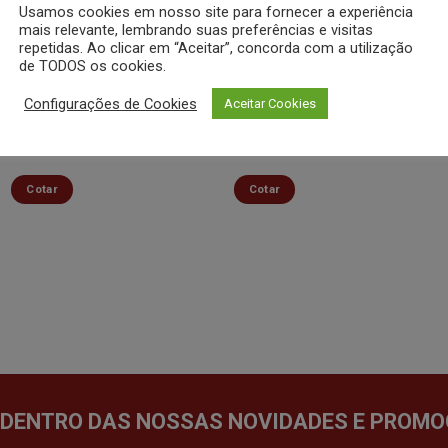
Minha
Minha
Usamos cookies em nosso site para fornecer a experiência
lista de
lista de
mais relevante, lembrando suas preferências e visitas
desejos
desejos
repetidas. Ao clicar em “Aceitar”, concorda com a utilização
de TODOS os cookies.
Configurações de Cookies
Aceitar Cookies
Sousplat folhas preto ø33cm
Sousplat folhas vermelho
– Zahav
ø33cm – Zahav
Cotar
Cotar
 DENTRO DAS NOSSAS NOVIDADES E PROMO