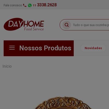
Skip
3338.2628
Fale conosco
11
to
content
Pesquisar
por:
Nossos Produtos
Novidades
Início