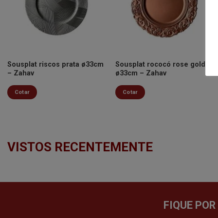
Minha
Minha
lista de
lista de
desejos
desejos
Sousplat riscos prata ø33cm
Sousplat rococó rose gold
– Zahav
ø33cm – Zahav
Cotar
Cotar
VISTOS RECENTEMENTE
FIQUE POR