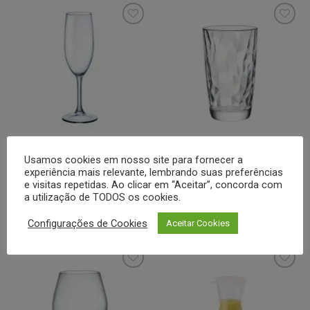
Minha
Minha
lista de
lista de
desejos
desejos
TAÇAS
COPOS
Usamos cookies em nosso site para fornecer a
Taça Cristal de Champanhe
Copo Alto 470 ml – Diamond –
experiência mais relevante, lembrando suas preferências
205 ml – Riserva – Bormioli
Bormioli Rocco
Rocco
e visitas repetidas. Ao clicar em “Aceitar”, concorda com
a utilização de TODOS os cookies.
Cotar
Cotar
Configurações de Cookies
Aceitar Cookies
Este
produto
tem
várias
variantes.
As
Minha
Minha