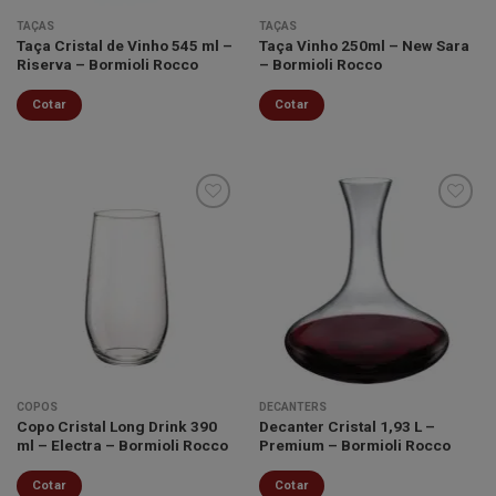
TAÇAS
TAÇAS
Taça Cristal de Vinho 545 ml –
Taça Vinho 250ml – New Sara
Riserva – Bormioli Rocco
– Bormioli Rocco
Cotar
Cotar
Minha
Minha
lista de
lista de
desejos
desejos
COPOS
DECANTERS
Copo Cristal Long Drink 390
Decanter Cristal 1,93 L –
ml – Electra – Bormioli Rocco
Premium – Bormioli Rocco
Cotar
Cotar