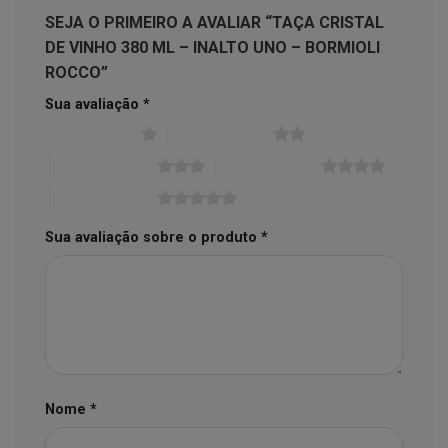
SEJA O PRIMEIRO A AVALIAR “TAÇA CRISTAL
DE VINHO 380 ML – INALTO UNO – BORMIOLI
ROCCO”
Sua avaliação
*
1 de 5 estrelas
2 de 5 estrelas
3 de 5 estrelas
4 de 5 estrelas
5 de 5 estrelas
Sua avaliação sobre o produto
*
Nome
*