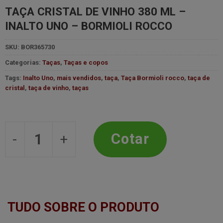
TAÇA CRISTAL DE VINHO 380 ML –
INALTO UNO – BORMIOLI ROCCO
SKU:
BOR365730
Categorias:
Taças
,
Taças e copos
Tags:
Inalto Uno
,
mais vendidos
,
taça
,
Taça Bormioli rocco
,
taça de
cristal
,
taça de vinho
,
taças
Taça Cristal de vinho 380 ml - Inalto
Cotar
TUDO SOBRE O PRODUTO