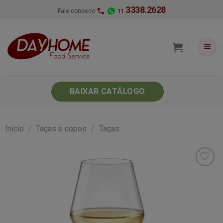
Skip
3338.2628
Fale conosco
11
to
content
BAIXAR CATÁLOGO
Início
/
Taças e copos
/
Taças
Minha
lista de
desejos