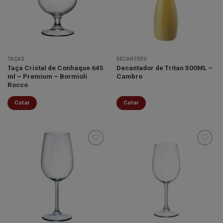
opções
lista de
lista de
podem
desejos
desejos
ser
escolhidas
na
página
TAÇAS
DECANTERS
do
Taça Cristal de Conhaque 645
Decantador de Tritan 500ML –
produto
ml – Premium – Bormioli
Cambro
Rocco
Cotar
Cotar
Minha
Minha
lista de
lista de
desejos
desejos