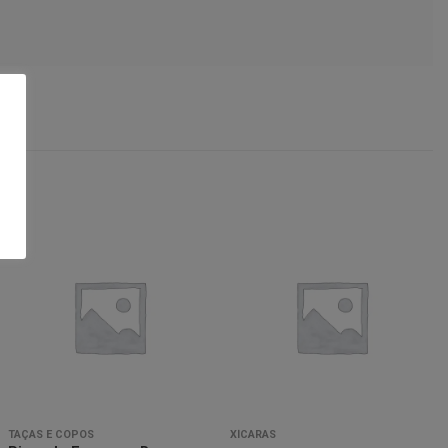
Minha
Minha
lista de
lista de
desejos
desejos
TAÇAS E COPOS
XÍCARAS