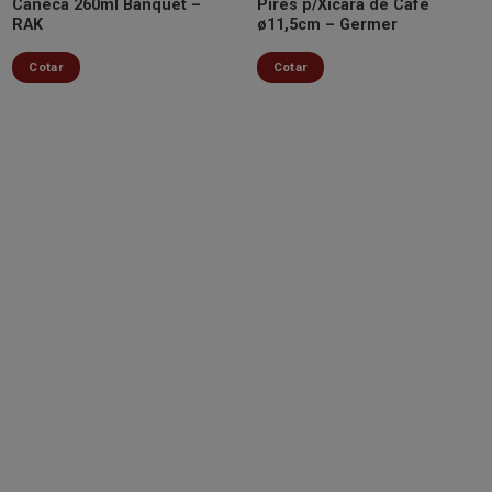
Caneca 260ml Banquet –
Pires p/Xícara de Café
RAK
ø11,5cm – Germer
Cotar
Cotar