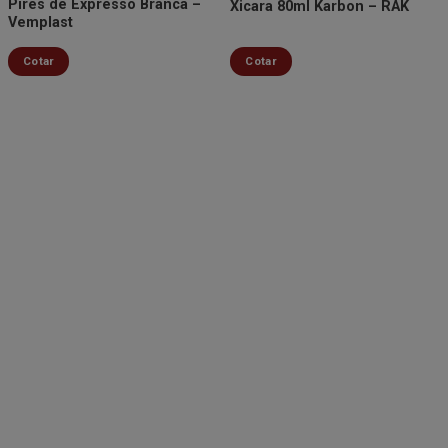
Pires de Expresso Branca –
Xicara 80ml Karbon – RAK
Vemplast
Cotar
Cotar