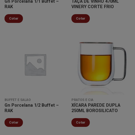
Gn Porcelana 1/1 Buffet –
TAÇA DE VINHO 470ML
RAK
VINERY CORTE FRIO
Cotar
Cotar
Minha
Minha
lista de
lista de
desejos
desejos
BUFFET E SALÃO
PRATOS E CIA
Gn Porcelana 1/2 Buffet –
XÍCARA PAREDE DUPLA
RAK
250ML BOROSILICATO
Cotar
Cotar