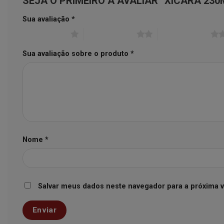
SEJA O PRIMEIRO A AVALIAR “XICARA 23
Sua avaliação
*
1 de 5 estrelas
2 de 5 estrelas
3 de 5 estrelas
Sua avaliação sobre o produto
*
Nome
*
Salvar meus dados neste navegador para a próxima 