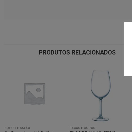
PRODUTOS RELACIONADOS
Minha
Minha
lista de
lista de
desejos
desejos
BUFFET E SALÃO
TAÇAS E COPOS