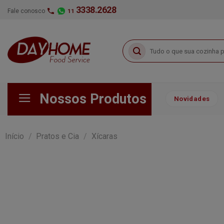
Skip
3338.2628
Fale conosco
11
to
content
Pesquisar
por:
Nossos Produtos
Novidades
Início
/
Pratos e Cia
/
Xícaras