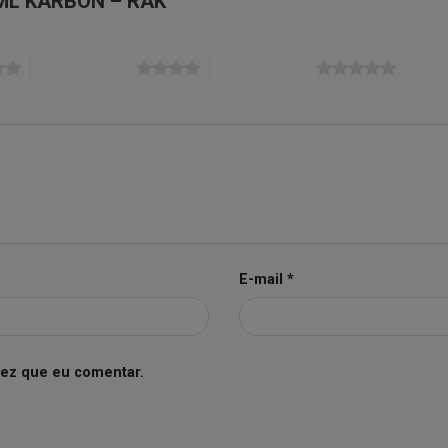
0ML KARBON – RAK”
4 de 5 estrelas
5 de 5 estrelas
E-mail
*
vez que eu comentar.