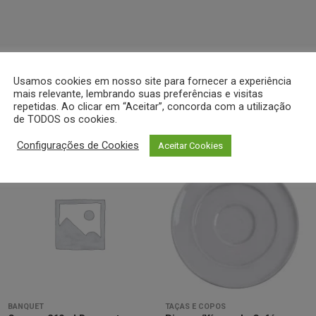
Usamos cookies em nosso site para fornecer a experiência
mais relevante, lembrando suas preferências e visitas
repetidas. Ao clicar em “Aceitar”, concorda com a utilização
de TODOS os cookies.
Configurações de Cookies
Aceitar Cookies
Minha
Minha
lista de
lista de
desejos
desejos
BANQUET
TAÇAS E COPOS