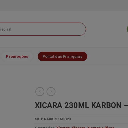
Promoções
Portal das Franquias
XICARA 230ML KARBON –
SKU:
RAKKR116CU23
Minha
lista de
Categorias:
Xícaras
,
Xícaras
,
Xicaras e Pires