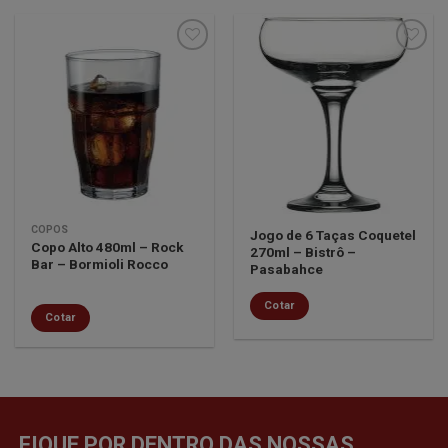
Minha
Minha
lista de
lista de
desejos
desejos
COPOS
Jogo de 6 Taças Coquetel
Copo Alto 480ml – Rock
270ml – Bistrô –
Bar – Bormioli Rocco
Pasabahce
Cotar
Cotar
FIQUE POR DENTRO DAS NOSSAS