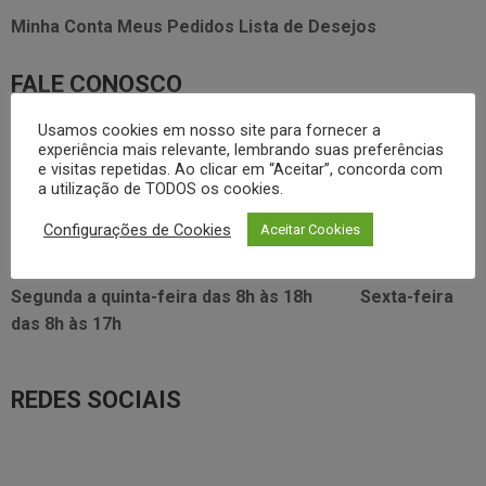
Minha Conta
Meus Pedidos
Lista de Desejos
FALE CONOSCO
Usamos cookies em nosso site para fornecer a
3338.2628
foodservice@dayhome.com.br
11
experiência mais relevante, lembrando suas preferências
e visitas repetidas. Ao clicar em “Aceitar”, concorda com
Atendimento Whatsapp
a utilização de TODOS os cookies.
VISITE NOSSO SHOWRROM:
Configurações de Cookies
Aceitar Cookies
Rua Araújo Figueiredo, 96
Segunda a quinta-feira das
8h às 18h
Sexta-feira
das
8h às 17h
REDES SOCIAIS