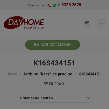
Skip
3338.2628
Fale conosco
11
to
content
BAIXAR CATÁLOGO
K16S434151
Início
/
Atributo "Rack" de produto
/
K16S434151
FILTRAR