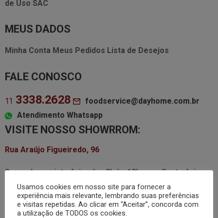
de Uso
SAC
MEUS DADOS
Minha Conta
Meus Pedidos
Lista de Desejos
FALE CONOSCO
3338.2628
foodservice@dayhome.com.br
11
Atendimento Whatsapp
VISITE NOSSO SHOWRROM:
Rua Araújo Figueiredo, 96
Segunda a quinta-feira das
8h às 18h
Sexta-feira
das
8h às 17h
Usamos cookies em nosso site para fornecer a
experiência mais relevante, lembrando suas preferências
e visitas repetidas. Ao clicar em “Aceitar”, concorda com
a utilização de TODOS os cookies.