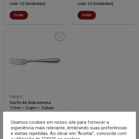
com 12 Unidades)
com 12 Unidades)
Cotar
Cotar
Minha
lista de
desejos
FREDDO
Garfo de Sobremesa
17cm – Capri – Zahav
Inox (Luva com 12
Unidades)
Usamos cookies em nosso site para fornecer a
experiência mais relevante, lembrando suas preferências
Cotar
e visitas repetidas. Ao clicar em “Aceitar”, concorda com