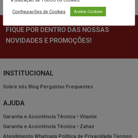
a utilização de TODOS os cookies.
Configurações de Cookies
Aceitar Cookies
FIQUE POR DENTRO DAS NOSSAS
NOVIDADES E PROMOÇÕES!
INSTITUCIONAL
Sobre nós
Blog
Perguntas Frequentes
AJUDA
Garantia e Assistência Técnica • Vitamix
Garantia e Assistência Técnica • Zahav
Atendimento Whatsapp
Política de Privacidade
Termos