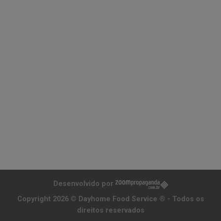
Desenvolvido por
Copyright 2026 ©
Dayhome Food Service ®
- Todos os
direitos reservados