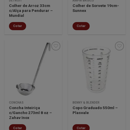
DETROIT
AMPM BÁSICO
Colher de Arroz 33cm
Colher de Sorvete 19cm-
c/Alça para Pendurar –
Sunnex
Mundial
Cotar
Cotar
Minha
Minha
lista de
lista de
desejos
desejos
CONCHAS
BENNY & BLENDER
Concha Inteiriça
Copo Graduado 550ml –
c/Gancho 273ml 8 oz –
Plasvale
Zahav Inox
Cotar
Cotar