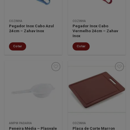
COZINHA
COZINHA
Pegador Inox Cabo Azul
Pegador Inox Cabo
24cm – Zahav Inox
Vermelho 24cm – Zahav
Inox
Cotar
Cotar
Minha
Minha
lista de
lista de
desejos
desejos
AMPM PADARIA
COZINHA
Placa de Corte Marron
Peneira Média – Plasvale