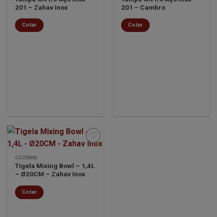
Minha
Minha
201 – Zahav Inox
201 – Cambro
lista de
lista de
desejos
desejos
Cotar
Cotar
COZINHA
Tigela Mixing Bowl – 1,4L
Minha
– Ø20CM – Zahav Inox
lista de
desejos
Cotar