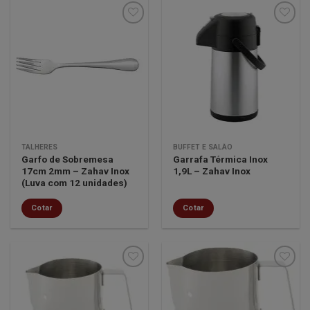
Minha
Minha
lista de
lista de
desejos
desejos
TALHERES
BUFFET E SALÃO
Garfo de Sobremesa
Garrafa Térmica Inox
17cm 2mm – Zahav Inox
1,9L – Zahav Inox
(Luva com 12 unidades)
Cotar
Cotar
Minha
Minha