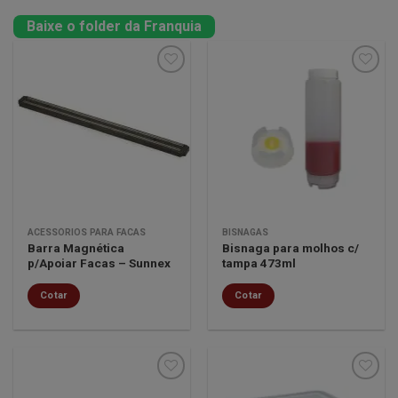
Baixe o folder da Franquia
Minha
Minha
lista de
lista de
desejos
desejos
ACESSÓRIOS PARA FACAS
BISNAGAS
Barra Magnética
Bisnaga para molhos c/
p/Apoiar Facas – Sunnex
tampa 473ml
Cotar
Cotar