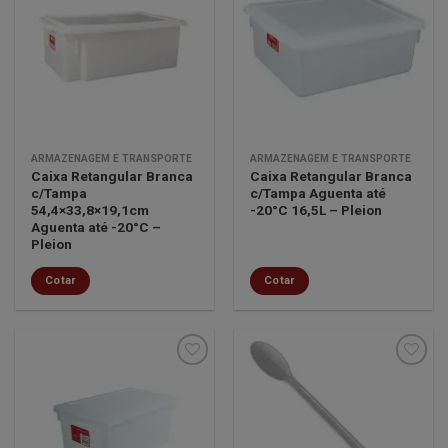
Minha
Minha
lista de
lista de
desejos
desejos
ARMAZENAGEM E TRANSPORTE
ARMAZENAGEM E TRANSPORTE
Caixa Retangular Branca
Caixa Retangular Branca
c/Tampa
c/Tampa Aguenta até
54,4×33,8×19,1cm
-20°C 16,5L – Pleion
Aguenta até -20°C –
Pleion
Cotar
Cotar
Minha
Minha
lista de
lista de