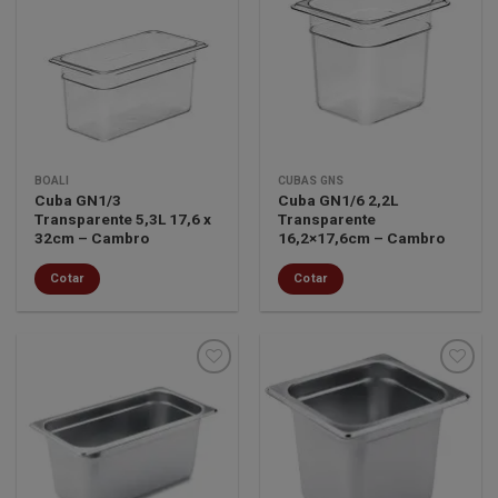
Minha
Minha
lista de
lista de
desejos
desejos
BOALI
CUBAS GNS
Cuba GN1/3
Cuba GN1/6 2,2L
Transparente 5,3L 17,6 x
Transparente
32cm – Cambro
16,2×17,6cm – Cambro
Cotar
Cotar
Minha
Minha
lista de
lista de
desejos
desejos