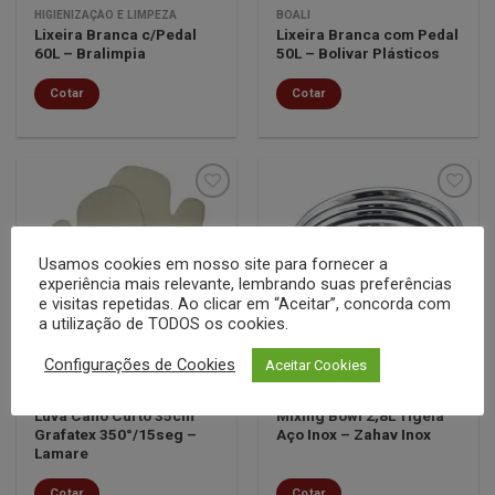
HIGIENIZAÇÃO E LIMPEZA
BOALI
Lixeira Branca c/Pedal
Lixeira Branca com Pedal
60L – Bralimpia
50L – Bolivar Plásticos
Cotar
Cotar
Minha
Minha
Usamos cookies em nosso site para fornecer a
lista de
lista de
experiência mais relevante, lembrando suas preferências
desejos
desejos
e visitas repetidas. Ao clicar em “Aceitar”, concorda com
a utilização de TODOS os cookies.
Configurações de Cookies
Aceitar Cookies
ACESSÓRIOS DE COZINHA
COZINHA
Luva Cano Curto 35cm
Mixing Bowl 2,8L Tigela
Grafatex 350°/15seg –
Aço Inox – Zahav Inox
Lamare
Cotar
Cotar