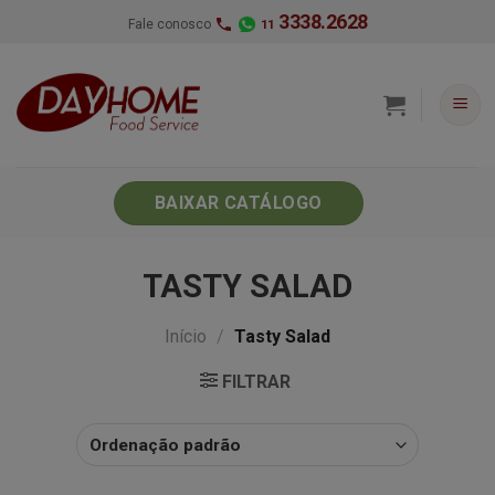
Skip
3338.2628
Fale conosco
11
to
content
BAIXAR CATÁLOGO
TASTY SALAD
Início
/
Tasty Salad
FILTRAR