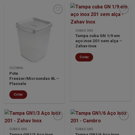
Minha
Minha
CUBAS GNS
lista de
lista de
Tampa cuba GN 1/9 em
desejos
desejos
aço inox 201 sem alça –
Zahav Inox
Cotar
COZINHA
Pote
Freezer/Microondas 8L –
Plasvale
Cotar
CUBAS GNS
CUBAS GNS
Tampa GN1/3 Aço Inox
Tampa GN1/6 Aço Inox