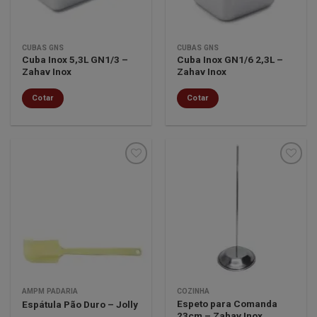
CUBAS GNS
CUBAS GNS
Cuba Inox 5,3L GN1/3 –
Cuba Inox GN1/6 2,3L –
Zahav Inox
Zahav Inox
Cotar
Cotar
Minha
Minha
lista de
lista de
desejos
desejos
AMPM PADARIA
COZINHA
Espeto para Comanda
Espátula Pão Duro – Jolly
23cm – Zahav Inox