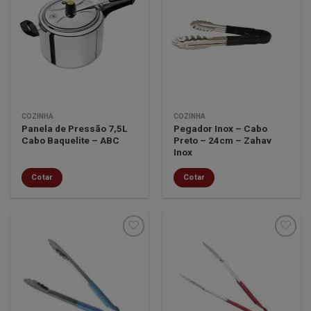
Minha
Minha
lista de
lista de
desejos
desejos
COZINHA
COZINHA
Panela de Pressão 7,5L
Pegador Inox – Cabo
Cabo Baquelite – ABC
Preto – 24cm – Zahav
Inox
Cotar
Cotar
Minha
Minha
lista de
lista de
desejos
desejos