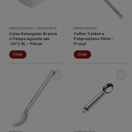
desejos
desejos
ARMAZENAGEM E TRANSPORTE
AMPM PADARIA
Caixa Retangular Branca
Colher Caldeira
c/Tampa Aguenta até
Polipropileno 30cm -
-20°C 8L – Pleion
Pronyl
Cotar
Cotar
Minha
Minha
lista de
lista de
desejos
desejos