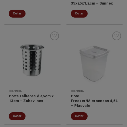
35x25x1,2cm – Sunnex
Cotar
Cotar
Minha
Minha
lista de
lista de
desejos
desejos
COZINHA
COZINHA
Porta Talheres Ø9,5cm x
Pote
13cm – Zahav Inox
Freezer/Microondas 4,5L
– Plasvale
Cotar
Cotar