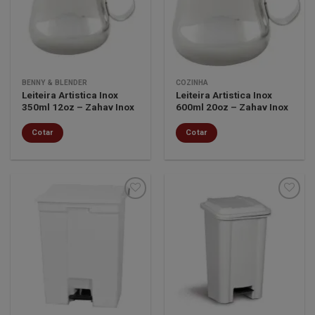
lista de
lista de
desejos
desejos
BENNY & BLENDER
COZINHA
Leiteira Artistica Inox
Leiteira Artistica Inox
350ml 12oz – Zahav Inox
600ml 20oz – Zahav Inox
Cotar
Cotar
Minha
Minha
lista de
lista de
desejos
desejos