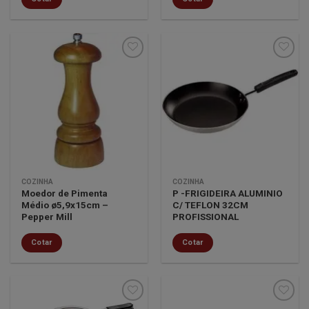
Minha
Minha
lista de
lista de
desejos
desejos
COZINHA
COZINHA
Moedor de Pimenta
P -FRIGIDEIRA ALUMINIO
Médio ø5,9x15cm –
C/ TEFLON 32CM
Pepper Mill
PROFISSIONAL
Cotar
Cotar