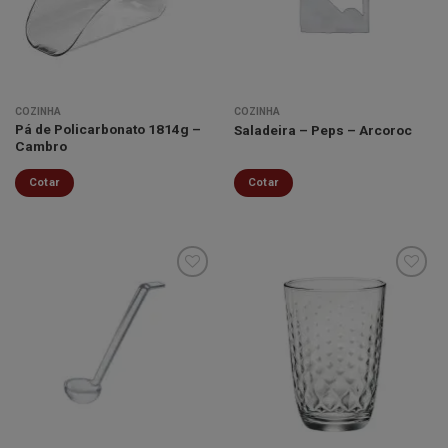
lista de
lista de
desejos
desejos
COZINHA
COZINHA
Pá de Policarbonato 1814g –
Saladeira – Peps – Arcoroc
Cambro
Cotar
Cotar
Minha
Minha
lista de
lista de
desejos
desejos