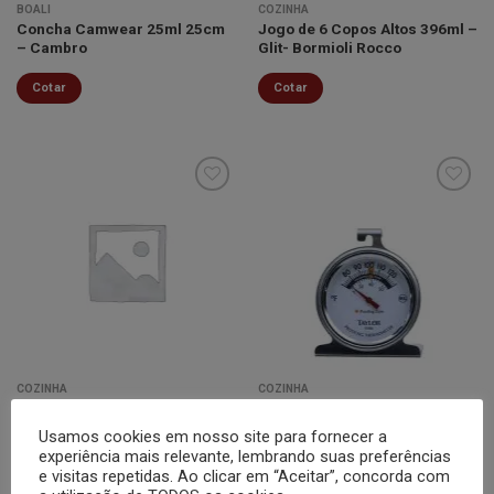
BOALI
COZINHA
Concha Camwear 25ml 25cm
Jogo de 6 Copos Altos 396ml –
– Cambro
Glit- Bormioli Rocco
Cotar
Cotar
Minha
Minha
lista de
lista de
desejos
desejos
COZINHA
COZINHA
Pote com tampa – Quattro
Termômetro p/ Temperatura
Stagioni- Bormioli Rocco
Forno de Pão-Teylor
Usamos cookies em nosso site para fornecer a
experiência mais relevante, lembrando suas preferências
Cotar
Cotar
e visitas repetidas. Ao clicar em “Aceitar”, concorda com