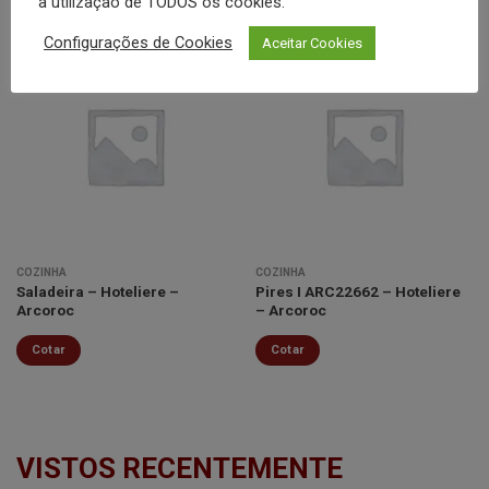
a utilização de TODOS os cookies.
Configurações de Cookies
Aceitar Cookies
Minha
Minha
lista de
lista de
desejos
desejos
COZINHA
COZINHA
Saladeira – Hoteliere –
Pires I ARC22662 – Hoteliere
Arcoroc
– Arcoroc
Cotar
Cotar
VISTOS RECENTEMENTE