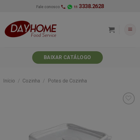
Skip
3338.2628
Fale conosco
11
to
content
BAIXAR CATÁLOGO
Início
/
Cozinha
/
Potes de Cozinha
Minha
lista de
desejos