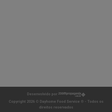
Desenvolvido por
Copyright 2026 ©
Dayhome Food Service ®
- Todos os
direitos reservados