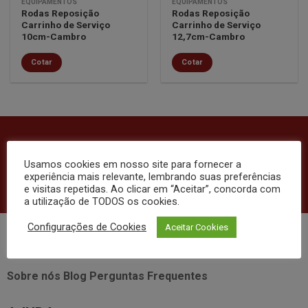
EQUIPAMENTOS
EQUIPAMENTOS
Rodas Reposição
Rodas Reposição
Carrinho de Serviço
Carrinho de Serviço
10cm-Cambro
12,7cm-Cambro
Cotar
Cotar
FIQUE POR DENTRO DAS NOSSAS
Usamos cookies em nosso site para fornecer a
NOVIDADES E PROMOÇÕES!
experiência mais relevante, lembrando suas preferências
e visitas repetidas. Ao clicar em “Aceitar”, concorda com
a utilização de TODOS os cookies.
Configurações de Cookies
Aceitar Cookies
INSTITUCIONAL
Sobre nós
Blog
Perguntas Frequentes