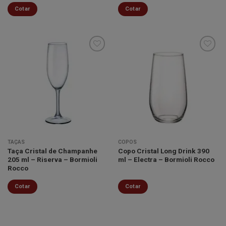
Cotar
Cotar
Minha
Minha
lista de
lista de
desejos
desejos
TAÇAS
COPOS
Taça Cristal de Champanhe
Copo Cristal Long Drink 390
205 ml – Riserva – Bormioli
ml – Electra – Bormioli Rocco
Rocco
Cotar
Cotar