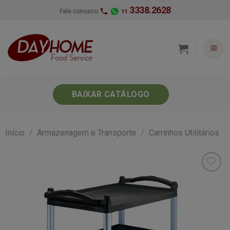
Skip
3338.2628
Fale conosco
11
to
content
BAIXAR CATÁLOGO
Início
/
Armazenagem e Transporte
/
Carrinhos Utilitários
Minha
lista de
desejos