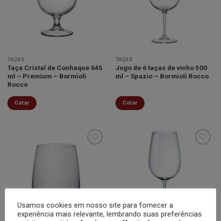
lista de
lista de
desejos
desejos
TAÇAS
TAÇAS
Taça Cristal de Conhaque 645
Jogo de 6 taças de vinho 500
ml – Premium – Bormioli
ml – Spazio – Bormioli Rocco
Rocco
Cotar
Cotar
Minha
Minha
lista de
lista de
desejos
desejos
Usamos cookies em nosso site para fornecer a
experiência mais relevante, lembrando suas preferências