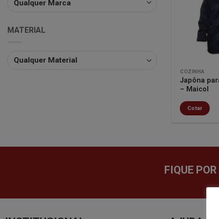
MATERIAL
COZINHA
Japôna par
– Maicol
Cotar
FIQUE POR