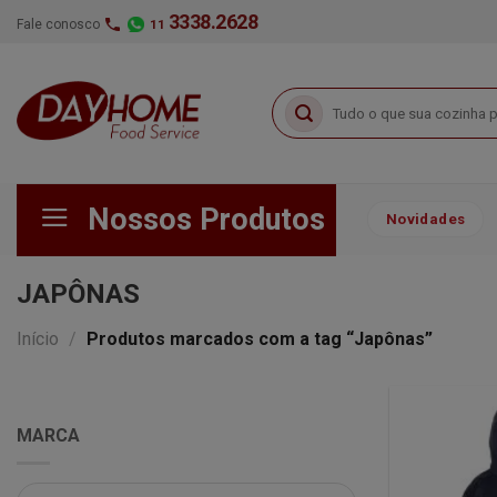
Skip
3338.2628
Fale conosco
11
to
content
Pesquisar
por:
Nossos Produtos
Novidades
JAPÔNAS
Início
/
Produtos marcados com a tag “Japônas”
MARCA