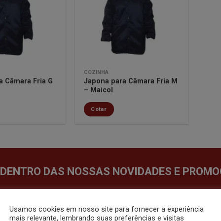
lista de
lista de
desejos
desejos
COZINHA
a Câmara Fria G
Japona para Câmara Fria M
– Maicol
Cotar
 DENTRO DAS NOSSAS NOVIDADES E PROMO
Usamos cookies em nosso site para fornecer a experiência
mais relevante, lembrando suas preferências e visitas