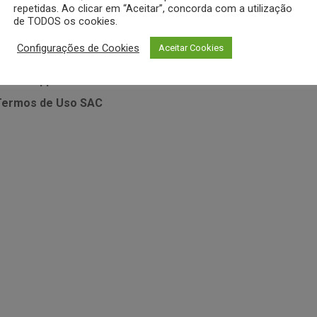
MEUS DADOS
repetidas. Ao clicar em “Aceitar”, concorda com a utilização
de TODOS os cookies.
sistência Técnica • Vitamix
Minha Conta
Meus Pedidos
Configurações de Cookies
Aceitar Cookies
sistência Técnica • Zahav
Desejos
 Whatsapp
Política de
Termos de Uso
SAC