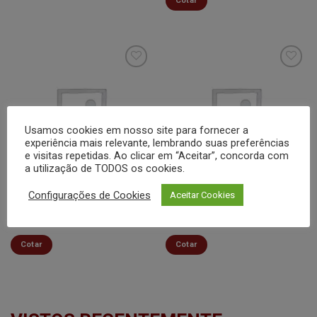
Cotar
Minha
Minha
lista de
lista de
Usamos cookies em nosso site para fornecer a
desejos
desejos
experiência mais relevante, lembrando suas preferências
e visitas repetidas. Ao clicar em “Aceitar”, concorda com
a utilização de TODOS os cookies.
Configurações de Cookies
Aceitar Cookies
COZINHA
COZINHA
Prato Fundo Turquesa –
Pires I ARC22662 – Hoteliere
Diwalo – Arcoroc
– Arcoroc
Cotar
Cotar