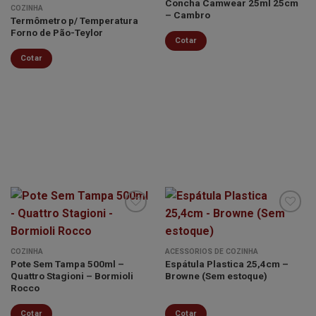
Concha Camwear 25ml 25cm
Minha
Minha
COZINHA
– Cambro
lista de
lista de
Termômetro p/ Temperatura
desejos
desejos
Forno de Pão-Teylor
Cotar
Cotar
Minha
Minha
COZINHA
ACESSÓRIOS DE COZINHA
lista de
lista de
Pote Sem Tampa 500ml –
Espátula Plastica 25,4cm –
desejos
desejos
Quattro Stagioni – Bormioli
Browne (Sem estoque)
Rocco
Cotar
Cotar