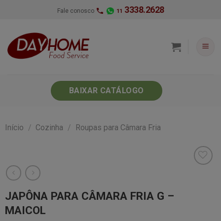
Skip
3338.2628
Fale conosco
11
to
content
BAIXAR CATÁLOGO
Início
/
Cozinha
/
Roupas para Câmara Fria
JAPÔNA PARA CÂMARA FRIA G –
Minha
MAICOL
lista de
desejos