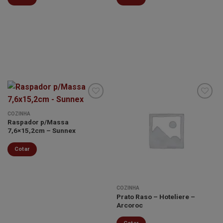
COZINHA
Raspador p/Massa
Minha
Minha
7,6×15,2cm – Sunnex
lista de
lista de
desejos
desejos
Cotar
COZINHA
Prato Raso – Hoteliere –
Arcoroc