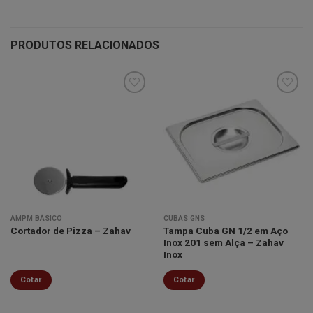
PRODUTOS RELACIONADOS
Minha
Minha
lista de
lista de
desejos
desejos
AMPM BÁSICO
CUBAS GNS
Tampa Cuba GN 1/2 em Aço
Cortador de Pizza – Zahav
Inox 201 sem Alça – Zahav
Inox
Cotar
Cotar