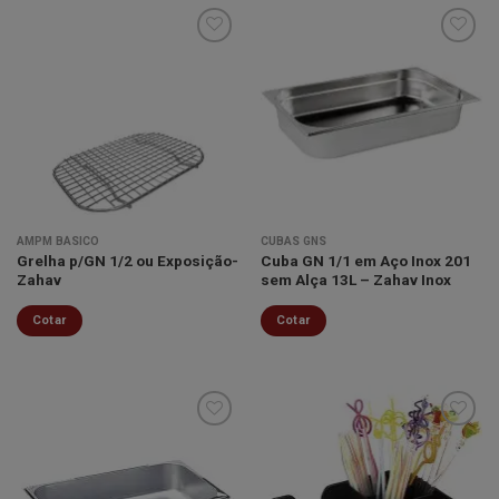
Minha
Minha
lista de
lista de
desejos
desejos
AMPM BÁSICO
CUBAS GNS
Grelha p/GN 1/2 ou Exposição-
Cuba GN 1/1 em Aço Inox 201
Zahav
sem Alça 13L – Zahav Inox
Cotar
Cotar
Minha
Minha