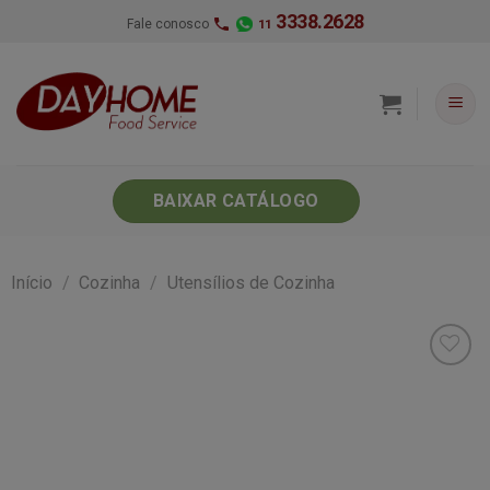
Skip
3338.2628
Fale conosco
11
to
content
BAIXAR CATÁLOGO
Início
/
Cozinha
/
Utensílios de Cozinha
Minha
lista de
desejos