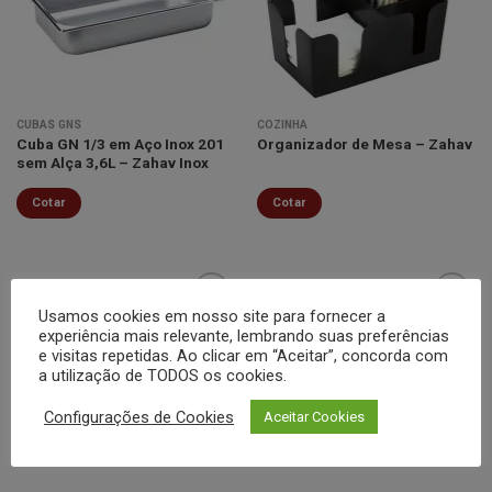
lista de
lista de
desejos
desejos
CUBAS GNS
COZINHA
Cuba GN 1/3 em Aço Inox 201
Organizador de Mesa – Zahav
sem Alça 3,6L – Zahav Inox
Cotar
Cotar
Usamos cookies em nosso site para fornecer a
experiência mais relevante, lembrando suas preferências
e visitas repetidas. Ao clicar em “Aceitar”, concorda com
Minha
Minha
a utilização de TODOS os cookies.
lista de
lista de
desejos
desejos
Configurações de Cookies
Aceitar Cookies