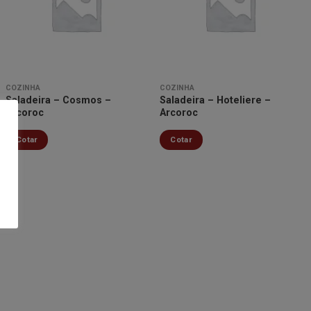
Minha
Minha
lista de
lista de
desejos
desejos
COZINHA
COZINHA
Saladeira – Cosmos –
Saladeira – Hoteliere –
Arcoroc
Arcoroc
Cotar
Cotar