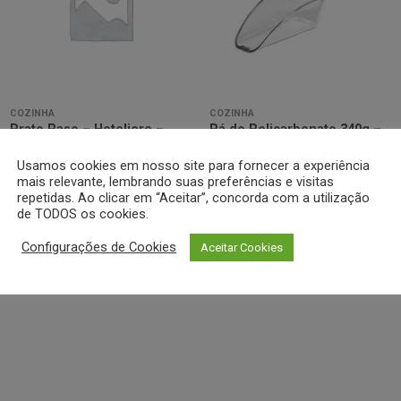
Minha
Minha
lista de
lista de
desejos
desejos
COZINHA
COZINHA
Prato Raso – Hoteliere –
Pá de Policarbonato 340g –
Arcoroc
Cambro
Usamos cookies em nosso site para fornecer a experiência
mais relevante, lembrando suas preferências e visitas
Cotar
Cotar
repetidas. Ao clicar em “Aceitar”, concorda com a utilização
de TODOS os cookies.
Configurações de Cookies
Aceitar Cookies