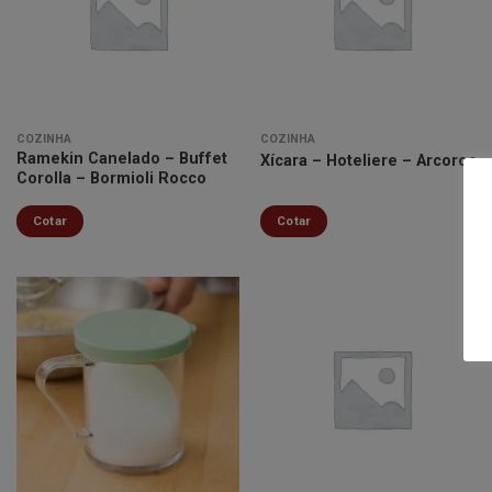
Minha
Minha
lista de
lista de
desejos
desejos
COZINHA
COZINHA
Ramekin Canelado – Buffet
Xícara – Hoteliere – Arcoroc
Corolla – Bormioli Rocco
Cotar
Cotar
Minha
Minha
lista de
lista de
desejos
desejos