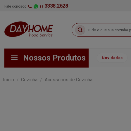
Skip
3338.2628
Fale conosco
11
to
content
Pesquisar
por:
Nossos Produtos
Novidades
Início
/
Cozinha
/
Acessórios de Cozinha