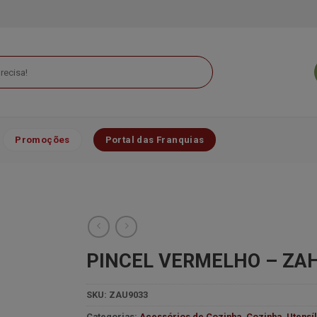
Promoções
Portal das Franquias
PINCEL VERMELHO – ZA
SKU:
ZAU9033
Minha
lista de
Categorias:
Acessórios de Cozinha
,
Cozinha
,
Utensí