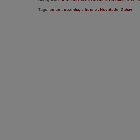
desejos
Tags:
pincel, cozinha, silicone , Novidade
,
Zahav