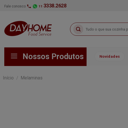
Skip
3338.2628
Fale conosco
11
to
content
Pesquisar
por:
Nossos Produtos
Novidades
Início
/
Melaminas