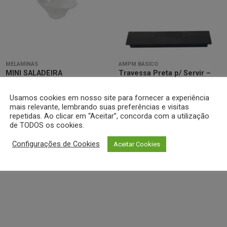
Minha
Minha
lista de
lista de
desejos
desejos
MELAMINAS
AMPM BÁSICO
MINI SALADEIRA
Travessa Preta p/ Servir –
101X78X46MM BRANCA LV24
Efay
Usamos cookies em nosso site para fornecer a experiência
mais relevante, lembrando suas preferências e visitas
Cotar
Cotar
repetidas. Ao clicar em “Aceitar”, concorda com a utilização
de TODOS os cookies.
Configurações de Cookies
Aceitar Cookies