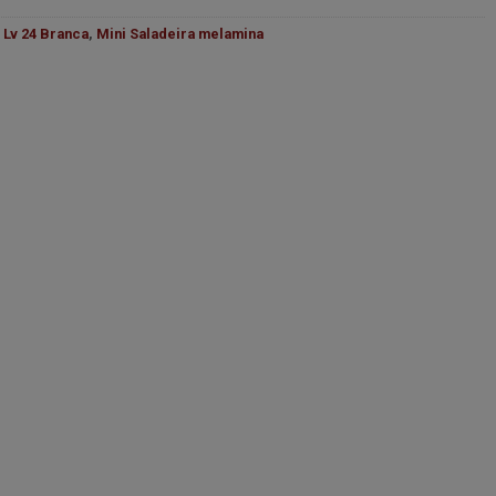
 Lv 24 Branca
,
Mini Saladeira melamina
BRANCA LV24 quantidade