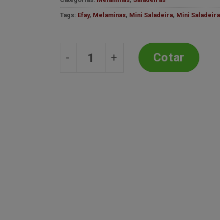
desejos
Tags:
Efay
,
Melaminas
,
Mini Saladeira
,
Mini Saladeira
MINI SALADEIRA 100X75X48MM 
Cotar