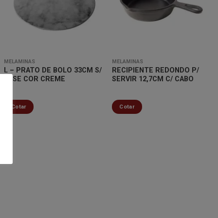
Minha
Minha
lista de
lista de
desejos
desejos
MELAMINAS
MELAMINAS
L – PRATO DE BOLO 33CM S/
RECIPIENTE REDONDO P/
BASE COR CREME
SERVIR 12,7CM C/ CABO
Cotar
Cotar