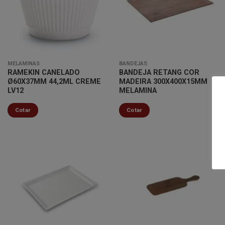
Minha
Minha
lista de
lista de
desejos
desejos
MELAMINAS
BANDEJAS
RAMEKIN CANELADO
BANDEJA RETANG COR
Ø60X37MM 44,2ML CREME
MADEIRA 300X400X15MM
LV12
MELAMINA
Cotar
Cotar
Minha
Minha
lista de
lista de
desejos
desejos