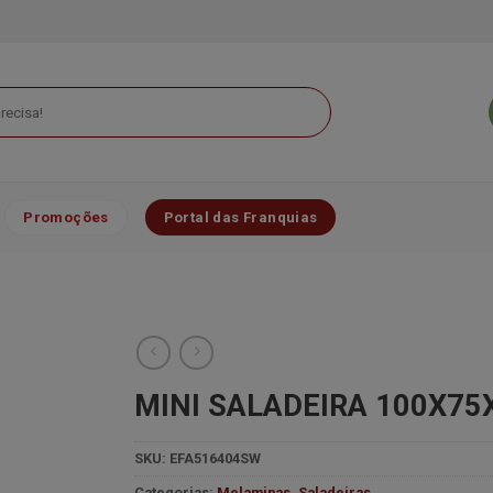
Promoções
Portal das Franquias
MINI SALADEIRA 100X7
SKU:
EFA516404SW
Minha
lista de
Categorias:
Melaminas
,
Saladeiras