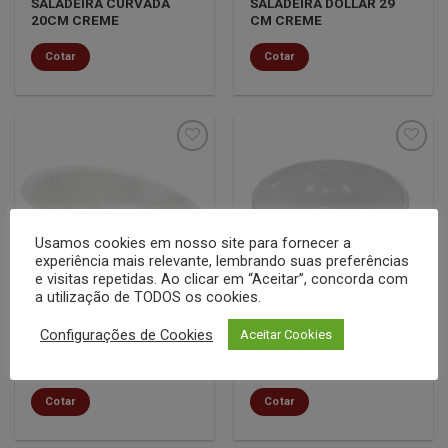
SALADEIRA CURVADA
SALADEIRA DOLLAR 29
20CM CREME
CM CREME
Cotar
Cotar
Minha
Minha
lista de
lista de
desejos
desejos
Usamos cookies em nosso site para fornecer a
experiência mais relevante, lembrando suas preferências
e visitas repetidas. Ao clicar em “Aceitar”, concorda com
a utilização de TODOS os cookies.
MELAMINAS
MELAMINAS
Configurações de Cookies
Aceitar Cookies
SALADEIRA ELLIPS
SALADEIRA EMP Ø12CM
Ø305X130MM CREME
BRANCA
Cotar
Cotar