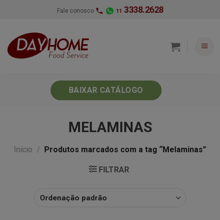
Skip
3338.2628
Fale conosco
11
to
content
BAIXAR CATÁLOGO
MELAMINAS
Início
/
Produtos marcados com a tag “Melaminas”
FILTRAR