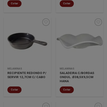
Cotar
Cotar
Minha
Minha
lista de
lista de
desejos
desejos
MELAMINAS
MELAMINAS
RECIPIENTE REDONDO P/
SALADEIRA C/BORDAS
SERVIR 12,7CM C/ CABO
ONDUL. Ø38,5X9,5CM
HANA
Cotar
Cotar