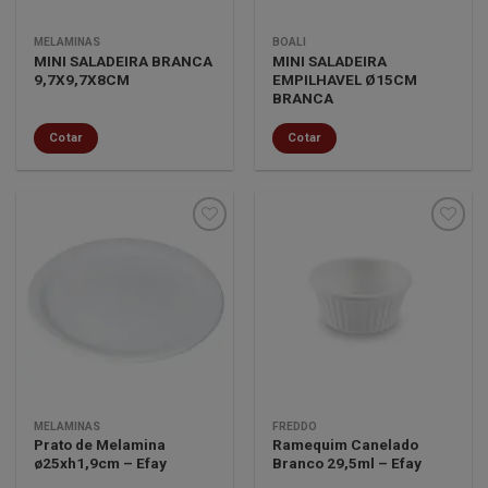
MELAMINAS
BOALI
MINI SALADEIRA BRANCA
MINI SALADEIRA
9,7X9,7X8CM
EMPILHAVEL Ø15CM
BRANCA
Cotar
Cotar
Minha
Minha
lista de
lista de
desejos
desejos
MELAMINAS
FREDDO
Prato de Melamina
Ramequim Canelado
ø25xh1,9cm – Efay
Branco 29,5ml – Efay