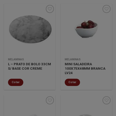
Minha
Minha
lista de
lista de
desejos
desejos
MELAMINAS
MELAMINAS
L – PRATO DE BOLO 33CM
MINI SALADEIRA
S/ BASE COR CREME
100X75X48MM BRANCA
LV24
Cotar
Cotar