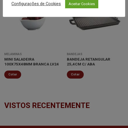
Configurações de Cookies
Aceitar Cookies
Minha
Minha
lista de
lista de
desejos
desejos
MELAMINAS
BANDEJAS
MINI SALADEIRA
BANDEJA RETANGULAR
100X75X48MM BRANCA LV24
25,4CM C/ ABA
Cotar
Cotar
VISTOS RECENTEMENTE