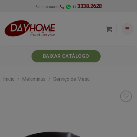
Skip
3338.2628
Fale conosco
11
to
content
BAIXAR CATÁLOGO
Início
/
Melaminas
/
Serviço de Mesa
Minha
lista de
desejos