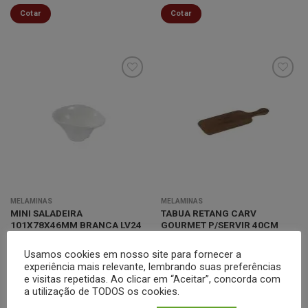
Cotar
Cotar
Minha
Minha
lista de
lista de
desejos
desejos
MELAMINAS
MELAMINAS
MINI SALADEIRA
TABUA RETANG CARV
101X78X46MM BRANCA LV24
GOURMET P/SERVIR 40CM
Cotar
Cotar
Usamos cookies em nosso site para fornecer a
experiência mais relevante, lembrando suas preferências
e visitas repetidas. Ao clicar em “Aceitar”, concorda com
a utilização de TODOS os cookies.