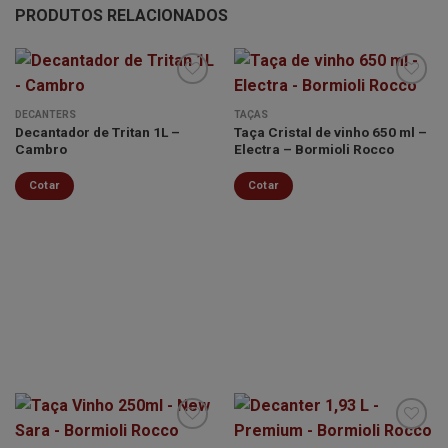
PRODUTOS RELACIONADOS
DECANTERS
TAÇAS
Decantador de Tritan 1L –
Taça Cristal de vinho 650 ml –
Minha
Minha
Cambro
Electra – Bormioli Rocco
lista de
lista de
desejos
desejos
Cotar
Cotar