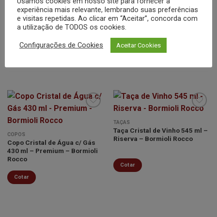
Usamos cookies em nosso site para fornecer a
experiência mais relevante, lembrando suas preferências
Cotar
Cotar
e visitas repetidas. Ao clicar em “Aceitar”, concorda com
a utilização de TODOS os cookies.
Configurações de Cookies
Aceitar Cookies
TAÇAS
Taça Cristal de Vinho 545 ml –
Minha
Minha
COPOS
Riserva – Bormioli Rocco
lista de
lista de
Copo Cristal de Água c/ Gás
desejos
desejos
430 ml – Premium – Bormioli
Rocco
Cotar
Cotar