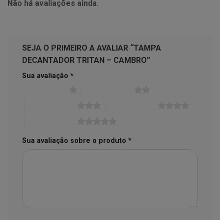
Não há avaliações ainda.
SEJA O PRIMEIRO A AVALIAR “TAMPA
DECANTADOR TRITAN – CAMBRO”
Sua avaliação
*
1 de 5 estrelas
2 de 5 estrelas
3 de 5 estrelas
4 de 5 estrelas
5 de 5 estrelas
Sua avaliação sobre o produto
*