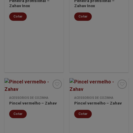
Peneira profisional –
Peneira profisional –
Minha
Minha
Zahav Inox
Zahav Inox
lista de
lista de
desejos
desejos
Cotar
Cotar
ACESSÓRIOS DE COZINHA
ACESSÓRIOS DE COZINHA
Pincel vermelho – Zahav
Pincel vermelho – Zahav
Minha
Minha
lista de
lista de
Cotar
Cotar
desejos
desejos