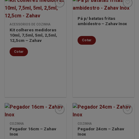
Pá p/ batatas fritas
ambidestro – Zahav Inox
Minha
Minha
ACESSÓRIOS DE COZINHA
lista de
lista de
Kit colheres medidoras
desejos
desejos
10ml, 7,5ml, 5ml, 2,5ml,
12,5cm – Zahav
Cotar
Cotar
COZINHA
COZINHA
Pegador 16cm – Zahav
Pegador 24cm – Zahav
Minha
Minha
Inox
Inox
lista de
lista de