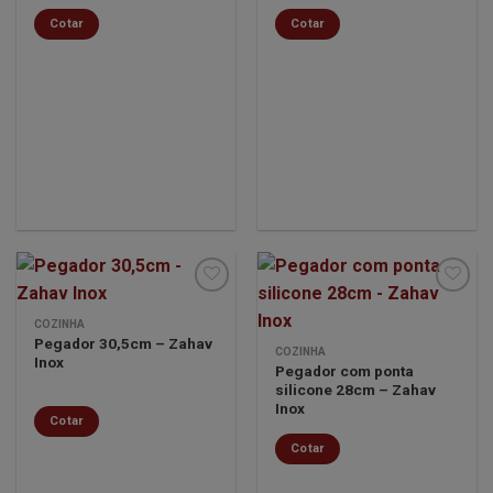
desejos
desejos
Cotar
Cotar
COZINHA
Pegador 30,5cm – Zahav
Minha
Minha
COZINHA
Inox
lista de
lista de
Pegador com ponta
desejos
desejos
silicone 28cm – Zahav
Inox
Cotar
Cotar