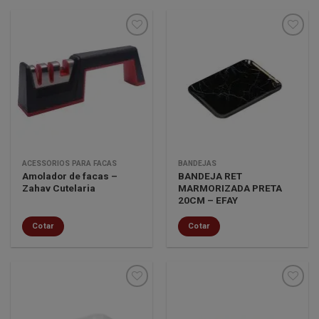
Minha
Minha
lista de
lista de
desejos
desejos
ACESSÓRIOS PARA FACAS
BANDEJAS
Amolador de facas –
BANDEJA RET
Zahav Cutelaria
MARMORIZADA PRETA
20CM – EFAY
Cotar
Cotar