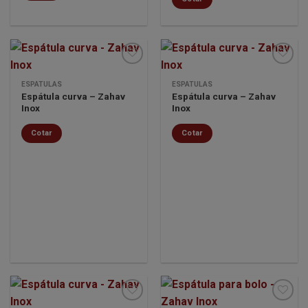
ESPÁTULAS
ESPÁTULAS
Espátula curva – Zahav
Espátula curva – Zahav
Minha
Minha
Inox
Inox
lista de
lista de
desejos
desejos
Cotar
Cotar