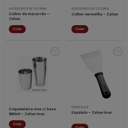
ACESSÓRIOS DE COZINHA
ACESSÓRIOS DE COZINHA
Colher de macarrão –
Colher vermelha – Zahav
Zahav
Cotar
Cotar
Minha
Minha
lista de
lista de
desejos
desejos
ESPÁTULAS
Coqueteleira inox c/ base
Espátula – Zahav Inox
880ml – Zahav Inox
Cotar
Cotar