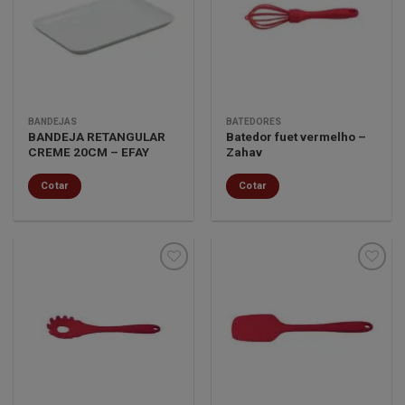
Minha
Minha
lista de
lista de
desejos
desejos
BANDEJAS
BATEDORES
BANDEJA RETANGULAR
Batedor fuet vermelho –
CREME 20CM – EFAY
Zahav
Cotar
Cotar
Minha
Minha
lista de
lista de
desejos
desejos