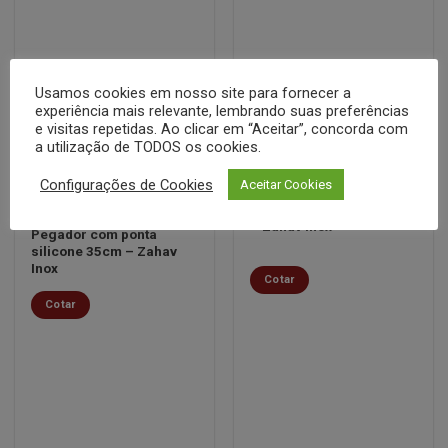
Usamos cookies em nosso site para fornecer a
experiência mais relevante, lembrando suas preferências
e visitas repetidas. Ao clicar em “Aceitar”, concorda com
a utilização de TODOS os cookies.
Configurações de Cookies
Aceitar Cookies
COZINHA
Pegador long grill 41cm
Minha
Minha
COZINHA
– Zahav Inox
lista de
lista de
Pegador com ponta
desejos
desejos
silicone 35cm – Zahav
Inox
Cotar
Cotar