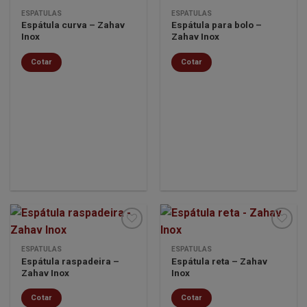
ESPÁTULAS
ESPÁTULAS
Espátula curva – Zahav
Espátula para bolo –
Minha
Minha
Inox
Zahav Inox
lista de
lista de
desejos
desejos
Cotar
Cotar
ESPÁTULAS
ESPÁTULAS
Espátula raspadeira –
Espátula reta – Zahav
Minha
Minha
Zahav Inox
Inox
lista de
lista de
desejos
desejos
Cotar
Cotar